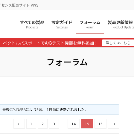
イセンス販売サイト VWS
すべての製品
設定ガイド
フォーラム
製品更新情報
Products
Settings
Forum
Product Updat
ベクトルパスポートでA/Bテスト機能を無料追加！
詳しくはこちら
フォーラム
、最後に
Y.INABA
により
3週、 1日前
に更新されました。
…
←
1
2
3
14
15
16
→