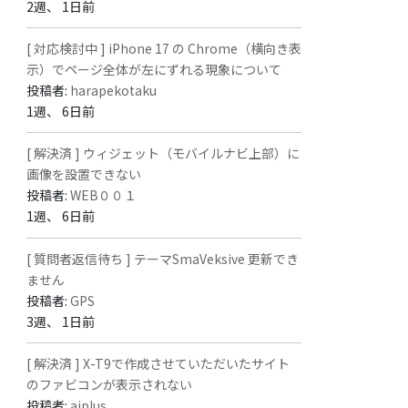
2週、 1日前
[ 対応検討中 ] iPhone 17 の Chrome（横向き表
示）でページ全体が左にずれる現象について
投稿者:
harapekotaku
1週、 6日前
[ 解決済 ] ウィジェット（モバイルナビ上部）に
画像を設置できない
投稿者:
WEB００１
1週、 6日前
[ 質問者返信待ち ] テーマSmaVeksive 更新でき
ません
投稿者:
GPS
3週、 1日前
[ 解決済 ] X-T9で作成させていただいたサイト
のファビコンが表示されない
投稿者:
aiplus