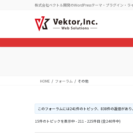
コ
ナ
株式会社ベクトル開発のWordPressテーマ・プラグイン・ラ
ン
ビ
テ
ゲ
ン
ー
ツ
シ
に
ョ
移
ン
動
に
移
動
HOME
フォーラム
その他
このフォーラムには241件のトピック、838件の返信があり
15件のトピックを表示中 - 211 - 225件目 (全240件中)