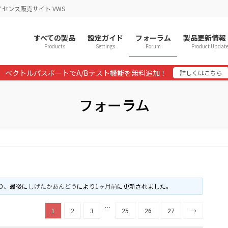
イセンス販売サイト VWS
すべての製品
設定ガイド
フォーラム
製品更新情報
Products
Settings
Forum
Product Updat
ベクトルパスポートでA/Bテスト機能を無料追加！
詳しくはこちら
フォーラム
あり、最後に
しげたかあんどう
により
1ヶ月前
に更新されました。
…
1
2
3
25
26
27
→