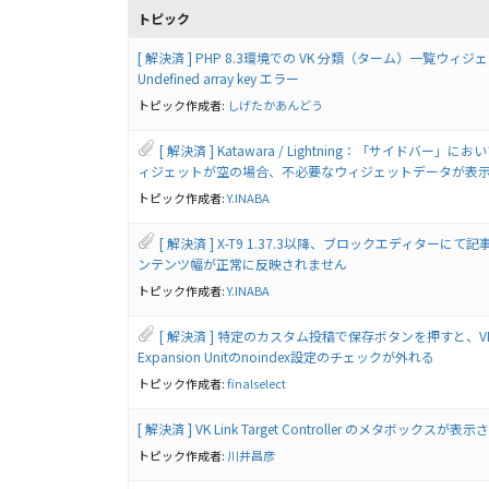
トピック
[ 解決済 ] PHP 8.3環境での VK 分類（ターム）一覧ウィジ
Undefined array key エラー
トピック作成者:
しげたかあんどう
[ 解決済 ] Katawara / Lightning：「サイドバー」
ィジェットが空の場合、不必要なウィジェットデータが表
トピック作成者:
Y.INABA
[ 解決済 ] X-T9 1.37.3以降、ブロックエディターにて
ンテンツ幅が正常に反映されません
トピック作成者:
Y.INABA
[ 解決済 ] 特定のカスタム投稿で保存ボタンを押すと、VK All
Expansion Unitのnoindex設定のチェックが外れる
トピック作成者:
finalselect
[ 解決済 ] VK Link Target Controller のメタボックスが表
トピック作成者:
川井昌彦