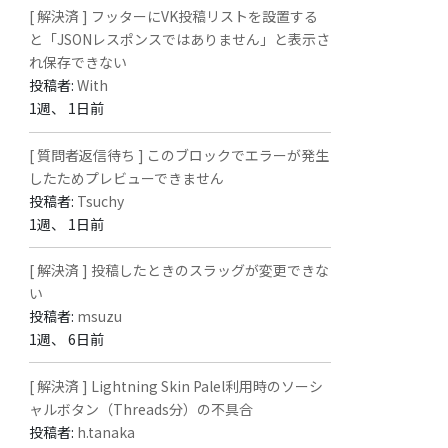
[ 解決済 ] フッターにVK投稿リストを設置する
と「JSONレスポンスではありません」と表示さ
れ保存できない
投稿者:
With
1週、 1日前
[ 質問者返信待ち ] このブロックでエラーが発生
したためプレビューできません
投稿者:
Tsuchy
1週、 1日前
[ 解決済 ] 投稿したときのスラッグが変更できな
い
投稿者:
msuzu
1週、 6日前
[ 解決済 ] Lightning Skin Palel利用時のソーシ
ャルボタン（Threads分）の不具合
投稿者:
h.tanaka