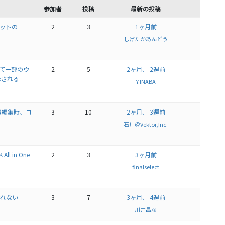
参加者
投稿
最新の投稿
ェットの
2
3
1ヶ月前
しげたかあんどう
において一部のウ
2
5
2ヶ月、 2週前
示される
Y.INABA
記事編集時、コ
3
10
2ヶ月、 3週前
石川＠Vektor,Inc.
 in One
2
3
3ヶ月前
finalselect
示されない
3
7
3ヶ月、 4週前
川井昌彦