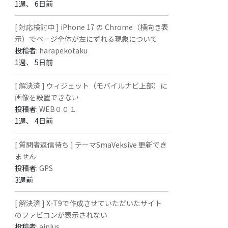
1週、 6日前
[ 対応検討中 ] iPhone 17 の Chrome（横向き表
示）でページ全体が左にずれる現象について
投稿者:
harapekotaku
1週、 5日前
[ 解決済 ] ウィジェット（モバイルナビ上部）に
画像を設置できない
投稿者:
WEB００１
1週、 4日前
[ 質問者返信待ち ] テーマSmaVeksive 更新でき
ません
投稿者:
GPS
3週前
[ 解決済 ] X-T9で作成させていただいたサイト
のファビコンが表示されない
投稿者:
aiplus