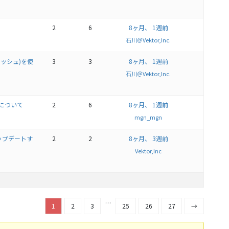
2
6
8ヶ月、 1週前
石川＠Vektor,Inc.
ラッシュ)を使
3
3
8ヶ月、 1週前
石川＠Vektor,Inc.
指定について
2
6
8ヶ月、 1週前
mgn_mgn
.1にアップデートす
2
2
8ヶ月、 3週前
Vektor,Inc
…
1
2
3
25
26
27
→