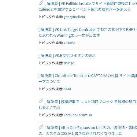
[ 解決済 ] VK FullSite Installerでサイト新規作成後にThe E
Calendarを設定するとイベント表示の検索バーが消える
トピック作成者:
genepinefield
[ 解決済 ] VK Link Target Controller で特定の状況下でPH
と思われるWarningエラー文が出ます
トピック作成者:
Y.INABA
[ 解決済 ] VKお問合せボタンの表示
トピック作成者:
shingo
[ 解決済 ] Cloudflare Turnstile reCAPTCHAの代替 サ
ープについて
トピック作成者:
KGM
[ 解決済 ] 投稿記事で リスト項目ブロック で最初の項
し表示される
トピック作成者:
katsunakatamisa
[ 解決済 ] All in One Expansion Unit内の、各投稿
の、カスタムCSSが上書き保存されなくなりました