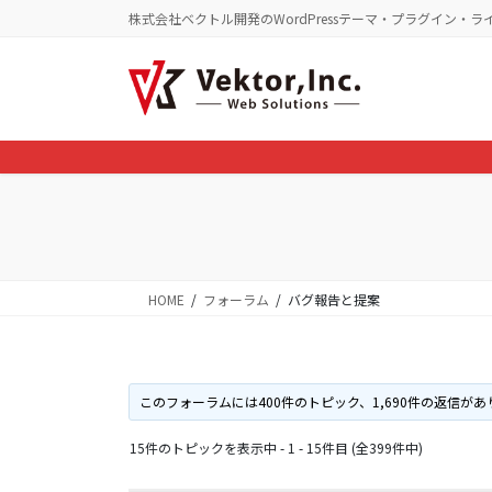
コ
ナ
株式会社ベクトル開発のWordPressテーマ・プラグイン・ラ
ン
ビ
テ
ゲ
ン
ー
ツ
シ
に
ョ
移
ン
動
に
移
動
HOME
フォーラム
バグ報告と提案
このフォーラムには400件のトピック、1,690件の返信が
15件のトピックを表示中 - 1 - 15件目 (全399件中)