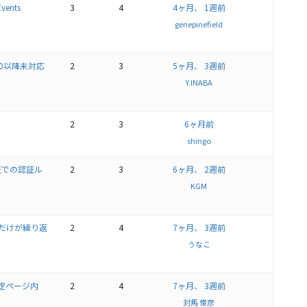
vents
3
4
4ヶ月、 1週前
genepinefield
P8.0以降未対応
2
3
5ヶ月、 3週前
Y.INABA
2
3
6ヶ月前
shingo
イト認証での認証ル
2
3
6ヶ月、 2週前
KGM
目だけが繰り返
2
4
7ヶ月、 3週前
うなこ
・各固定ページ内
2
4
7ヶ月、 3週前
対馬 俊彦