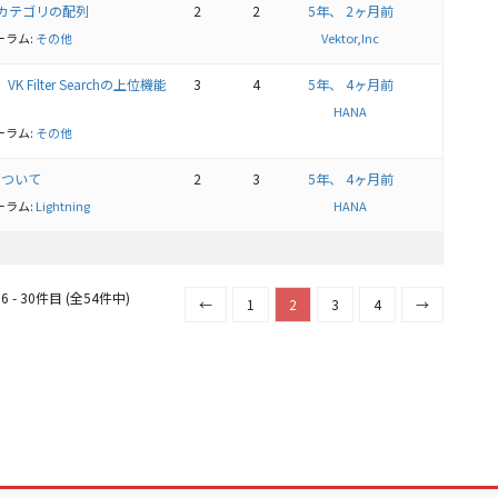
 Proのカテゴリの配列
2
2
5年、 2ヶ月前
ーラム:
その他
Vektor,Inc
K Filter Searchの上位機能
3
4
5年、 4ヶ月前
HANA
ーラム:
その他
について
2
3
5年、 4ヶ月前
ーラム:
Lightning
HANA
 - 30件目 (全54件中)
←
1
2
3
4
→