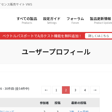
イセンス販売サイト VWS
すべての製品
設定ガイド
フォーラム
製品更新情報
Products
Settings
Forum
Product Updat
ベクトルパスポートでA/Bテスト機能を無料追加！
詳しくはこちら
ユーザープロフィール
 - 30件目 (全54件中)
←
1
2
3
4
→
参加者
投稿
最新の投稿
ロックについて
2
3
2年、 5ヶ月前