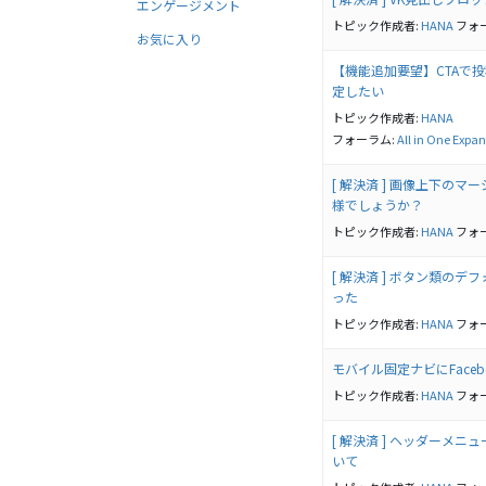
エンゲージメント
トピック作成者:
HANA
フォ
お気に入り
【機能追加要望】CTAで
定したい
トピック作成者:
HANA
フォーラム:
All in One Expan
[ 解決済 ] 画像上下の
様でしょうか？
トピック作成者:
HANA
フォ
[ 解決済 ] ボタン類の
った
トピック作成者:
HANA
フォ
モバイル固定ナビにFace
トピック作成者:
HANA
フォ
[ 解決済 ] ヘッダーメ
いて