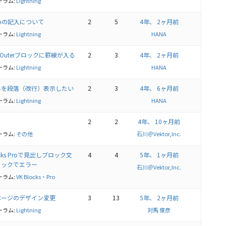
ーラム:
Lightning
gapの記入について
2
5
4年、 2ヶ月前
ーラム:
Lightning
HANA
6.0でOuterブロックに罫線が入る
2
3
4年、 2ヶ月前
ーラム:
Lightning
HANA
目のみを段落（改行）表示したい
2
3
4年、 6ヶ月前
ーラム:
Lightning
HANA
2
2
4年、 10ヶ月前
ーラム:
その他
石川＠Vektor,Inc.
locks Proで見出しブロック文
4
4
5年、 1ヶ月前
リックでエラー
石川＠Vektor,Inc.
ーラム:
VK Blocks・Pro
ブページのデザイン変更
3
13
5年、 2ヶ月前
ーラム:
Lightning
対馬 俊彦