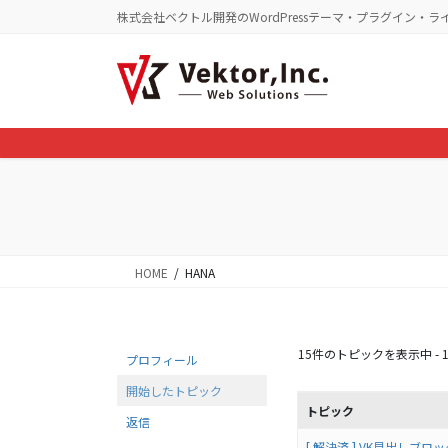
コ
ナ
株式会社ベクトル開発のWordPressテーマ・プラグイン・ラ
ン
ビ
テ
ゲ
ン
ー
ツ
シ
に
ョ
移
ン
動
に
移
動
HOME
HANA
15件のトピックを表示中 - 16
プロフィール
開始したトピック
トピック
返信
[ 解決済 ] VK見出しブ