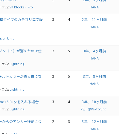
ーラム:
VK Blocks・Pro
HANA
投稿タイプのカテゴリ毎で設
3
4
2年、 11ヶ月前
HANA
sion Unit
マージン（？）が消えたのは仕
2
5
3年、 4ヶ月前
HANA
ーラム:
Lightning
デフォルトカラーが真っ白にな
3
5
3年、 8ヶ月前
HANA
ーラム:
Lightning
bookリンクを入れる場合
3
4
3年、 10ヶ月前
ーラム:
Lightning
石川＠Vektor,Inc.
ニューからのアンカー移動につ
2
3
3年、 12ヶ月前
HANA