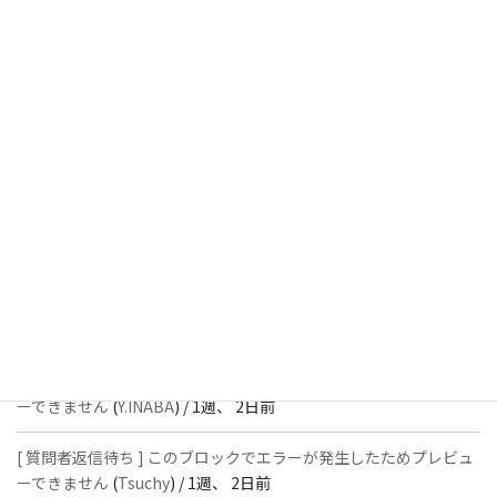
13時間前
[ 解決済 ] パターン内のショートコードが動作しません
(
Peace
) /
1
週前
[ 解決済 ] フッターにVK投稿リストを設置すると「JSONレスポン
スではありません」と表示され保存できない
(
With
) /
1週、 1日前
[ 質問者返信待ち ] このブロックでエラーが発生したためプレビュ
ーできません
(
石川＠Vektor,Inc.
) /
1週、 2日前
[ 解決済 ] パターン内のショートコードが動作しません
(
Peace
) /
1
週、 2日前
[ 質問者返信待ち ] このブロックでエラーが発生したためプレビュ
ーできません
(
Y.INABA
) /
1週、 2日前
[ 質問者返信待ち ] このブロックでエラーが発生したためプレビュ
ーできません
(
Tsuchy
) /
1週、 2日前