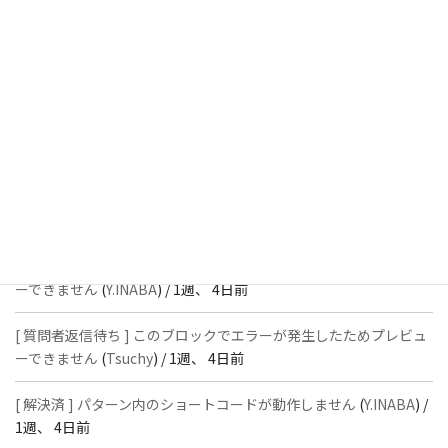
週、 2日前
[ 解決済 ] フッターにVK投稿リストを設置すると「JSONレスポン
スではありません」と表示され保存できない
(
With
) /
1週、 4日前
[ 質問者返信待ち ] このブロックでエラーが発生したためプレビュ
ーできません
(
石川＠Vektor,Inc.
) /
1週、 4日前
[ 解決済 ] パターン内のショートコードが動作しません
(
Peace
) /
1
週、 4日前
[ 質問者返信待ち ] このブロックでエラーが発生したためプレビュ
ーできません
(
Y.INABA
) /
1週、 4日前
[ 質問者返信待ち ] このブロックでエラーが発生したためプレビュ
ーできません
(
Tsuchy
) /
1週、 4日前
[ 解決済 ] パターン内のショートコードが動作しません
(
Y.INABA
) /
1週、 4日前