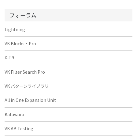
フォーラム
Lightning
VK Blocks・Pro
X-T9
VK Filter Search Pro
VK パターンライブラリ
All in One Expansion Unit
Katawara
VK AB Testing