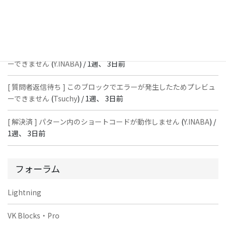
[ 解決済 ] パターン内のショートコードが動作しません
(
Peace
) /
1
週、 3日前
[ 質問者返信待ち ] このブロックでエラーが発生したためプレビュ
ーできません
(
Y.INABA
) /
1週、 3日前
[ 質問者返信待ち ] このブロックでエラーが発生したためプレビュ
ーできません
(
Tsuchy
) /
1週、 3日前
[ 解決済 ] パターン内のショートコードが動作しません
(
Y.INABA
) /
1週、 3日前
フォーラム
Lightning
VK Blocks・Pro