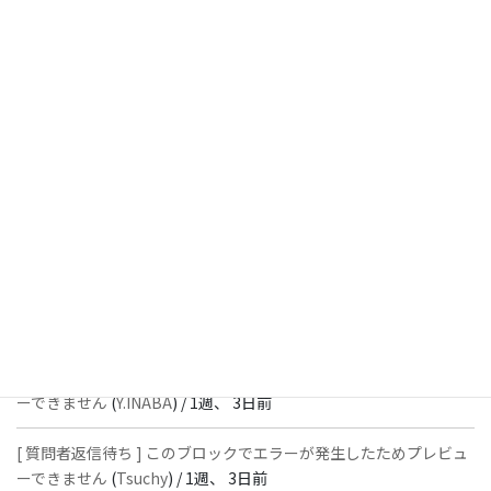
14時間前
[ 解決済 ] パターン内のショートコードが動作しません
(
Peace
) /
1
週、 1日前
[ 解決済 ] フッターにVK投稿リストを設置すると「JSONレスポン
スではありません」と表示され保存できない
(
With
) /
1週、 2日前
[ 質問者返信待ち ] このブロックでエラーが発生したためプレビュ
ーできません
(
石川＠Vektor,Inc.
) /
1週、 3日前
[ 解決済 ] パターン内のショートコードが動作しません
(
Peace
) /
1
週、 3日前
[ 質問者返信待ち ] このブロックでエラーが発生したためプレビュ
ーできません
(
Y.INABA
) /
1週、 3日前
[ 質問者返信待ち ] このブロックでエラーが発生したためプレビュ
ーできません
(
Tsuchy
) /
1週、 3日前