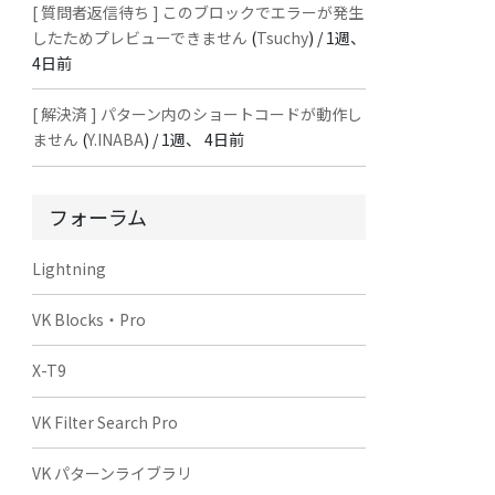
[ 質問者返信待ち ] このブロックでエラーが発生
したためプレビューできません
(
Tsuchy
) /
1週、
4日前
[ 解決済 ] パターン内のショートコードが動作し
ません
(
Y.INABA
) /
1週、 4日前
フォーラム
Lightning
VK Blocks・Pro
X-T9
VK Filter Search Pro
VK パターンライブラリ