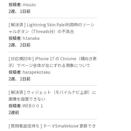
投稿者:
msuzu
2週、 1日前
[ 解決済 ] Lightning Skin Palel利用時のソーシ
ャルボタン（Threads分）の不具合
投稿者:
h.tanaka
2週、 2日前
[ 対応検討中 ] iPhone 17 の Chrome（横向き表
示）でページ全体が左にずれる現象について
投稿者:
harapekotaku
2週、 1日前
[ 解決済 ] ウィジェット（モバイルナビ上部）に
画像を設置できない
投稿者:
WEB００１
2週前
[ 質問者返信待ち ] テーマSmaVeksive 更新でき