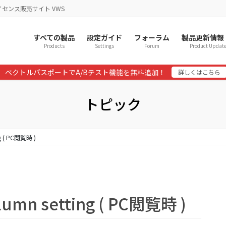
イセンス販売サイト VWS
すべての製品
設定ガイド
フォーラム
製品更新情報
Products
Settings
Forum
Product Updat
ベクトルパスポートでA/Bテスト機能を無料追加！
詳しくはこちら
トピック
g ( PC閲覧時 )
mn setting ( PC閲覧時 )