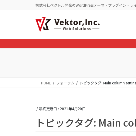
コ
ナ
株式会社ベクトル開発のWordPressテーマ・プラグイン・ラ
ン
ビ
テ
ゲ
ン
ー
ツ
シ
に
ョ
移
ン
動
に
移
動
HOME
フォーラム
トピックタグ: Main column settin
/ 最終更新日 :
2021年4月20日
トピックタグ: Main colu