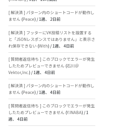
[ 解決済 ] パターン内のショートコードが動作し
ません
(
Peace
) /
1週、 2日前
[ 解決済 ] フッターにVK投稿リストを設置する
と「JSONレスポンスではありません」と表示さ
れ保存できない
(
With
) /
1週、 4日前
[ 質問者返信待ち ] このブロックでエラーが発生
したためプレビューできません
(
石川＠
Vektor,Inc.
) /
1週、 4日前
[ 解決済 ] パターン内のショートコードが動作し
ません
(
Peace
) /
1週、 4日前
[ 質問者返信待ち ] このブロックでエラーが発生
したためプレビューできません
(
Y.INABA
) /
1
週、 4日前