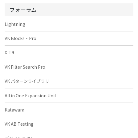
フォーラム
Lightning
VK Blocks・Pro
X-T9
VK Filter Search Pro
VK パターンライブラリ
All in One Expansion Unit
Katawara
VK AB Testing