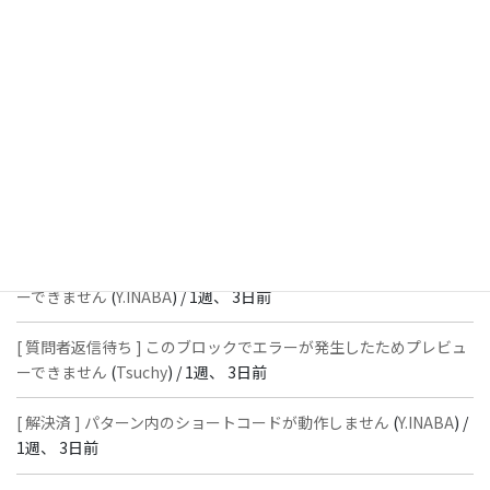
[ 解決済 ] フッターにVK投稿リストを設置すると「JSONレスポン
スではありません」と表示され保存できない
(
With
) /
1週、 2日前
[ 質問者返信待ち ] このブロックでエラーが発生したためプレビュ
ーできません
(
石川＠Vektor,Inc.
) /
1週、 3日前
[ 解決済 ] パターン内のショートコードが動作しません
(
Peace
) /
1
週、 3日前
[ 質問者返信待ち ] このブロックでエラーが発生したためプレビュ
ーできません
(
Y.INABA
) /
1週、 3日前
[ 質問者返信待ち ] このブロックでエラーが発生したためプレビュ
ーできません
(
Tsuchy
) /
1週、 3日前
[ 解決済 ] パターン内のショートコードが動作しません
(
Y.INABA
) /
1週、 3日前