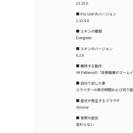
15.29.0
■ Pro Unit のバージョン
1.32.4.0
■ スキンの種類
Evergreen
■ スキンのバージョン
0.2.6
■ 期待する動作
VK Patternsの「背景画像が
■ 自分で試した事
スライダーの表示時間および切り替
■ 症状が発生するブラウザ
chrome
■ 実際の症状
変わらない