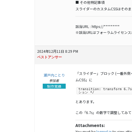
■ その他特記事項
スライダーのカスタムCSSはその
該当URL :
https://*********
※該当URLはフォーラムライセン
2024年12月11日 8:29 PM
ベストアンサー
「スライダー」ブロック (一番外
瀬戸内ことり
ムCSS」に
参加者
制作実績
transition: transform
ション */
とあります。
この「6.7s」の数字で調整してみ
Attachments:
You must be
logged in
to view attac