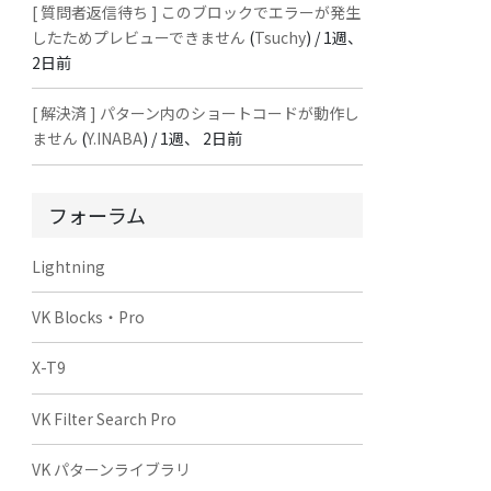
[ 質問者返信待ち ] このブロックでエラーが発生
したためプレビューできません
(
Tsuchy
) /
1週、
2日前
[ 解決済 ] パターン内のショートコードが動作し
ません
(
Y.INABA
) /
1週、 2日前
フォーラム
Lightning
VK Blocks・Pro
X-T9
VK Filter Search Pro
VK パターンライブラリ