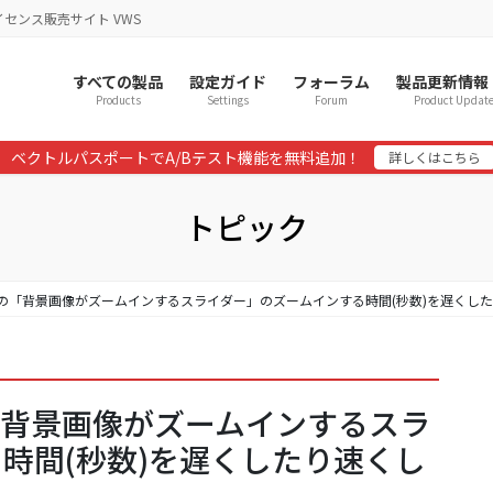
イセンス販売サイト VWS
すべての製品
設定ガイド
フォーラム
製品更新情報
Products
Settings
Forum
Product Updat
ベクトルパスポートでA/Bテスト機能を無料追加！
詳しくはこちら
トピック
Patternsの「背景画像がズームインするスライダー」のズームインする時間(秒数)を遅
rnsの「背景画像がズームインするスラ
時間(秒数)を遅くしたり速くし