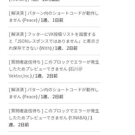
[ 解決済 ] パターン内のショートコードが動作し
ません
(
Peace
) /
1週、 1日前
[ 解決済 ] フッターにVK投稿リストを設置する
と「JSONレスポンスではありません」と表示さ
れ保存できない
(
With
) /
1週、 2日前
[ 質問者返信待ち ] このブロックでエラーが発生
したためプレビューできません
(
石川＠
Vektor,Inc.
) /
1週、 2日前
[ 解決済 ] パターン内のショートコードが動作し
ません
(
Peace
) /
1週、 2日前
[ 質問者返信待ち ] このブロックでエラーが発生
したためプレビューできません
(
Y.INABA
) /
1
週、 2日前