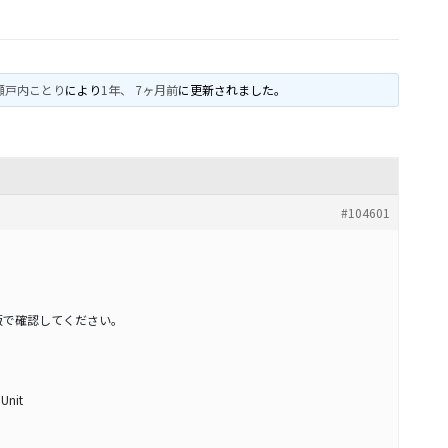
。
瀬戸内ことり
により
1年、 7ヶ月前
に更新されました。
#104601
版で確認してください。
 Unit