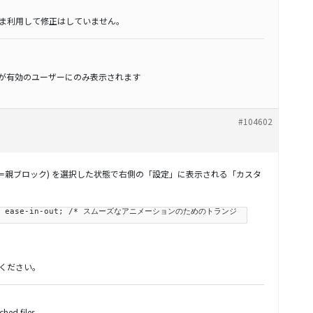
まま利用して修正はしていません。
スが有効のユーザーにのみ表示されます
#104602
側＝親ブロック) を選択した状態で右側の「設定」に表示される「カスタ
 6.7s ease-in-out; /* スムーズなアニメーションのためのトランジ
てください。
hed files.