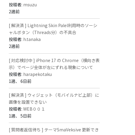
投稿者:
msuzu
2週前
[ 解決済 ] Lightning Skin Palel利用時のソーシ
ャルボタン（Threads分）の不具合
投稿者:
h.tanaka
2週前
[ 対応検討中 ] iPhone 17 の Chrome（横向き表
示）でページ全体が左にずれる現象について
投稿者:
harapekotaku
1週、 6日前
[ 解決済 ] ウィジェット（モバイルナビ上部）に
画像を設置できない
投稿者:
WEB００１
1週、 5日前
[ 質問者返信待ち ] テーマSmaVeksive 更新でき