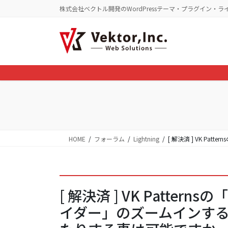
コ
ナ
株式会社ベクトル開発のWordPressテーマ・プラグイン・ラ
ン
ビ
テ
ゲ
ン
ー
ツ
シ
に
ョ
移
ン
動
に
移
動
HOME
フォーラム
Lightning
[ 解決済 ] VK 
[ 解決済 ] VK Patte
イダー」のズームインする