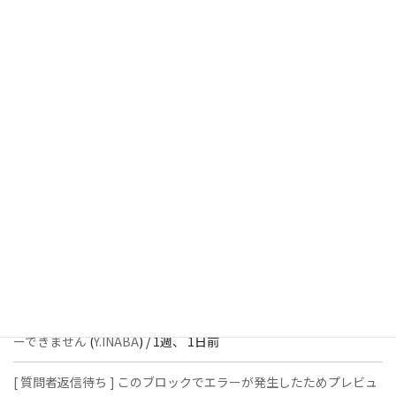
[ 解決済 ] チェックボックスが二つ表示されます
(
Y.INABA
) /
3日、
11時間前
[ 解決済 ] パターン内のショートコードが動作しません
(
Peace
) /
1
週前
[ 解決済 ] フッターにVK投稿リストを設置すると「JSONレスポン
スではありません」と表示され保存できない
(
With
) /
1週、 1日前
[ 質問者返信待ち ] このブロックでエラーが発生したためプレビュ
ーできません
(
石川＠Vektor,Inc.
) /
1週、 1日前
[ 解決済 ] パターン内のショートコードが動作しません
(
Peace
) /
1
週、 1日前
[ 質問者返信待ち ] このブロックでエラーが発生したためプレビュ
ーできません
(
Y.INABA
) /
1週、 1日前
[ 質問者返信待ち ] このブロックでエラーが発生したためプレビュ