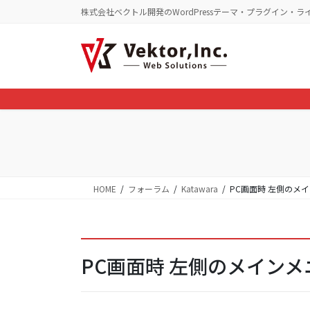
コ
ナ
株式会社ベクトル開発のWordPressテーマ・プラグイン・ラ
ン
ビ
テ
ゲ
ン
ー
ツ
シ
に
ョ
移
ン
動
に
移
動
HOME
フォーラム
Katawara
PC画面時 左側のメ
PC画面時 左側のメイン