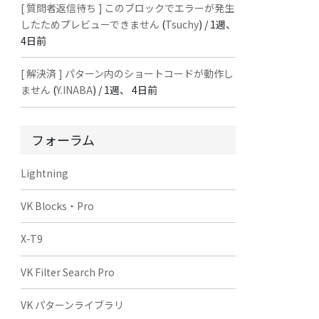
[ 質問者返信待ち ] このブロックでエラーが発生
したためプレビューできません
(
Tsuchy
) /
1週、
4日前
[ 解決済 ] パターン内のショートコードが動作し
ません
(
Y.INABA
) /
1週、 4日前
フォーラム
Lightning
VK Blocks・Pro
X-T9
VK Filter Search Pro
VK パターンライブラリ