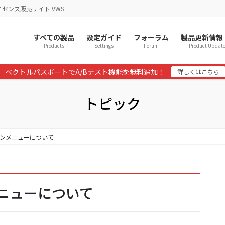
イセンス販売サイト VWS
すべての製品
設定ガイド
フォーラム
製品更新情報
Products
Settings
Forum
Product Updat
ベクトルパスポートでA/Bテスト機能を無料追加！
詳しくはこちら
トピック
インメニューについて
メニューについて