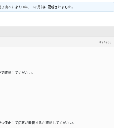
裕子山本
により
3年、 3ヶ月前
に更新されました。
#74706
版で確認してください。
づつ停止して症状が改善するか確認してください。