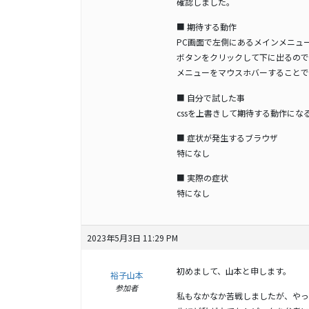
確認しました。
■ 期待する動作
PC画面で左側にあるメインメニュ
ボタンをクリックして下に出るので
メニューをマウスホバーすることで
■ 自分で試した事
cssを上書きして期待する動作に
■ 症状が発生するブラウザ
特になし
■ 実際の症状
特になし
2023年5月3日 11:29 PM
初めまして、山本と申します。
裕子山本
参加者
私もなかなか苦戦しましたが、やっ