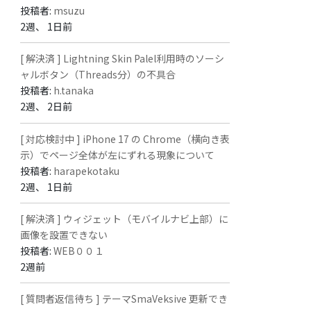
投稿者:
msuzu
2週、 1日前
[ 解決済 ] Lightning Skin Palel利用時のソーシ
ャルボタン（Threads分）の不具合
投稿者:
h.tanaka
2週、 2日前
[ 対応検討中 ] iPhone 17 の Chrome（横向き表
示）でページ全体が左にずれる現象について
投稿者:
harapekotaku
2週、 1日前
[ 解決済 ] ウィジェット（モバイルナビ上部）に
画像を設置できない
投稿者:
WEB００１
2週前
[ 質問者返信待ち ] テーマSmaVeksive 更新でき