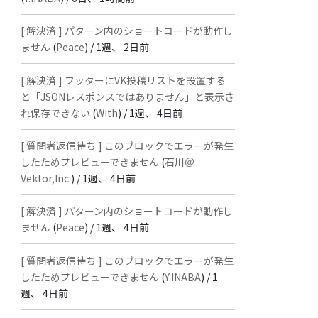
[ 解決済 ] パターン内のショートコードが動作し
ません
(
Peace
) /
1週、 2日前
[ 解決済 ] フッターにVK投稿リストを設置する
と「JSONレスポンスではありません」と表示さ
れ保存できない
(
With
) /
1週、 4日前
[ 質問者返信待ち ] このブロックでエラーが発生
したためプレビューできません
(
石川＠
Vektor,Inc.
) /
1週、 4日前
[ 解決済 ] パターン内のショートコードが動作し
ません
(
Peace
) /
1週、 4日前
[ 質問者返信待ち ] このブロックでエラーが発生
したためプレビューできません
(
Y.INABA
) /
1
週、 4日前