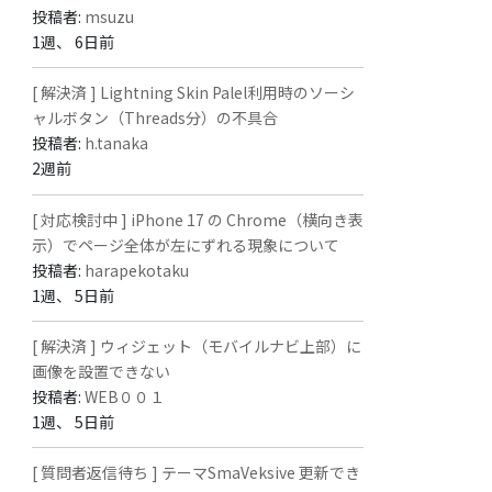
投稿者:
msuzu
1週、 6日前
[ 解決済 ] Lightning Skin Palel利用時のソーシ
ャルボタン（Threads分）の不具合
投稿者:
h.tanaka
2週前
[ 対応検討中 ] iPhone 17 の Chrome（横向き表
示）でページ全体が左にずれる現象について
投稿者:
harapekotaku
1週、 5日前
[ 解決済 ] ウィジェット（モバイルナビ上部）に
画像を設置できない
投稿者:
WEB００１
1週、 5日前
[ 質問者返信待ち ] テーマSmaVeksive 更新でき