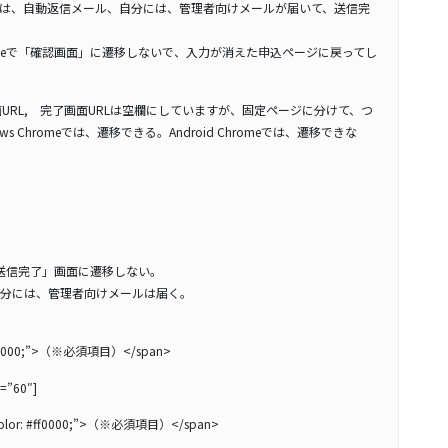
は、自動返信メール、自分には、管理者向けメールが届いて、送信完
Chromeで「確認画面」に遷移しないで、入力が消えた申込ページに戻ってし
面URL, 完了画面URLは空欄にしていますが、固定ページに分けて、つ
 Chromeでは、遷移できる。Android Chromeでは、遷移できな
eで「送信完了」画面に遷移しない。
分には、管理者向けメールは届く。
#ff0000;”>（※必須項目）</span>
=”60″]
lor: #ff0000;”>（※必須項目）</span>