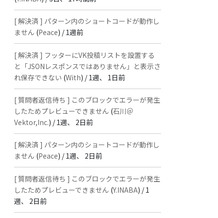
[ 解決済 ] パターン内のショートコードが動作し
ません
(
Peace
) /
1週前
[ 解決済 ] フッターにVK投稿リストを設置する
と「JSONレスポンスではありません」と表示さ
れ保存できない
(
With
) /
1週、 1日前
[ 質問者返信待ち ] このブロックでエラーが発生
したためプレビューできません
(
石川＠
Vektor,Inc.
) /
1週、 2日前
[ 解決済 ] パターン内のショートコードが動作し
ません
(
Peace
) /
1週、 2日前
[ 質問者返信待ち ] このブロックでエラーが発生
したためプレビューできません
(
Y.INABA
) /
1
週、 2日前