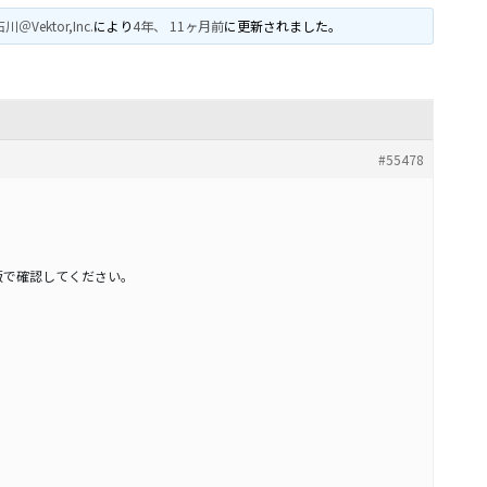
川＠Vektor,Inc.
により
4年、 11ヶ月前
に更新されました。
#55478
版で確認してください。