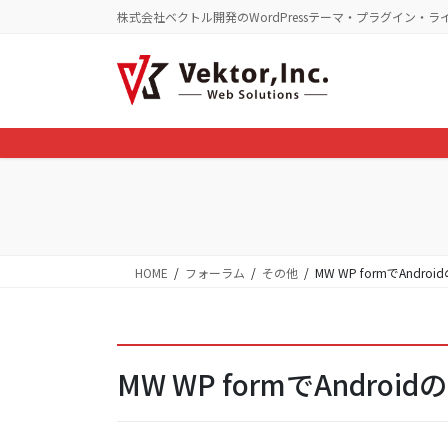
コ
ナ
株式会社ベクトル開発のWordPressテーマ・プラグイン・ラ
ン
ビ
テ
ゲ
ン
ー
ツ
シ
に
ョ
移
ン
動
に
移
動
HOME
フォーラム
その他
MW WP formでAndr
MW WP formでAndro