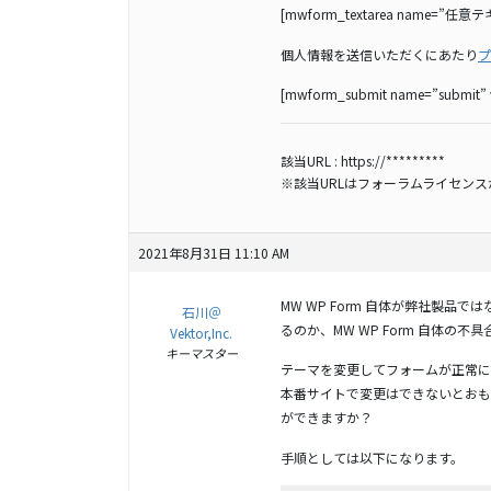
[mwform_textarea name=”任意テキ
個人情報を送信いただくにあたり
プ
[mwform_submit name=”submit
該当URL :
https://*********
※該当URLはフォーラムライセン
2021年8月31日 11:10 AM
MW WP Form 自体が弊社製
石川＠
るのか、MW WP Form 自体の
Vektor,Inc.
キーマスター
テーマを変更してフォームが正常に
本番サイトで変更はできないとおも
ができますか？
手順としては以下になります。