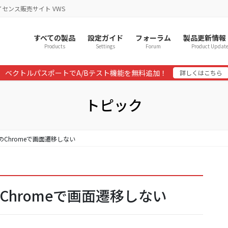
イセンス販売サイト VWS
すべての製品
設定ガイド
フォーラム
製品更新情報
Products
Settings
Forum
Product Updat
ベクトルパスポートでA/Bテスト機能を無料追加！
詳しくはこちら
トピック
oidのChromeで画面遷移しない
idのChromeで画面遷移しない