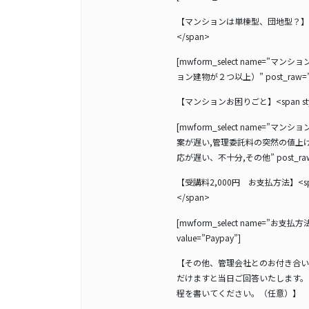
【マンションは単棟型、団地型？】<span
</span>
[mwform_select name=”
ョン建物が２つ以上）” post_raw=
【マンションお困りごと】<span styl
[mwform_select name=”
案が遅い,管理委託料の突然の値上
応が遅い、不十分,その他” post_raw
【受講料2,000円 お支払方法】<span
</span>
[mwform_select name=”お支払方法”
value=”Paypay”]
【その他、管理会社とのお付き合い
だけますと当日ご回答いたします。
程を書いてください。（任意）】