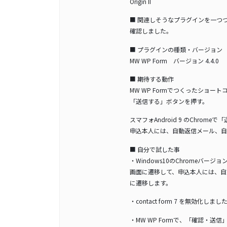
Origin II
■ 関連しそうなプラグインを一つ
確認しました。
■ プラグインの種類・バージョン
MW WP Form バージョン 4.4.0
■ 期待する動作
MW WP Formでつくったショー
「送信する」ボタンを押す。
スマフォAndroid 9 のChrom
申込本人には、自動返信メール、自
■ 自分で試した事
・Windows10のChromeバージョン: 
画面に遷移して、申込本人には、自
に遷移します。
・contact form 7 を無効化しま
・MW WP Formで、「確認・送信