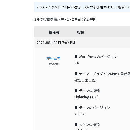
このトピックには1件の返信、2人の参加者があり、最後に
石
2件の投稿を表示中 - 1 - 2件目 (全2件中)
投稿者
投稿
2021年8月30日 7:02 PM
■ WordPress のバージョン
神尾直志
5.8
参加者
■ テーマ・プラグインは全て最新
確認しました。
■ テーマの種類
Lightning ( G2 )
■ テーマのバージョン
8.11.2
■ スキンの種類