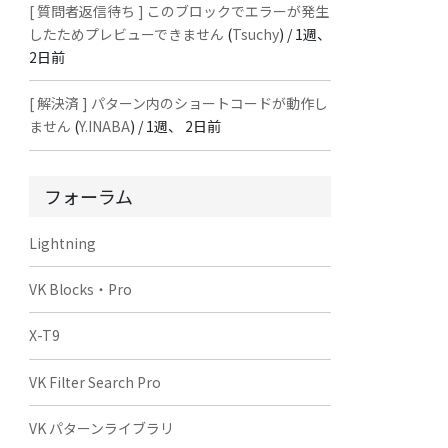
[ 質問者返信待ち ] このブロックでエラーが発生
したためプレビューできません
(
Tsuchy
) /
1週、
2日前
[ 解決済 ] パターン内のショートコードが動作し
ません
(
Y.INABA
) /
1週、 2日前
フォーラム
Lightning
VK Blocks・Pro
X-T9
VK Filter Search Pro
VK パターンライブラリ