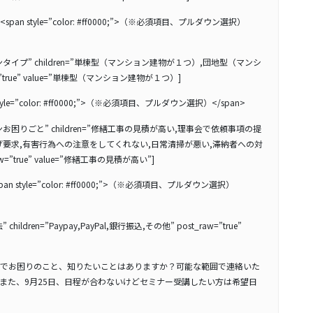
 style=”color: #ff0000;”>（※必須項目、プルダウン選択）
マンションタイプ” children=”単棟型（マンション建物が１つ）,団地型（マンシ
”true” value=”単棟型（マンション建物が１つ）]
e=”color: #ff0000;”>（※必須項目、プルダウン選択）</span>
マンションお困りごと” children=”修繕工事の見積が高い,理事会で依頼事項の提
げ要求,有害行為への注意をしてくれない,日常清掃が悪い,滞納者への対
=”true” value=”修繕工事の見積が高い”]
 style=”color: #ff0000;”>（※必須項目、プルダウン選択）
 children=”Paypay,PayPal,銀行振込,その他” post_raw=”true”
でお困りのこと、知りたいことはありますか？可能な範囲で連絡いた
また、9月25日、日程が合わないけどセミナー受講したい方は希望日