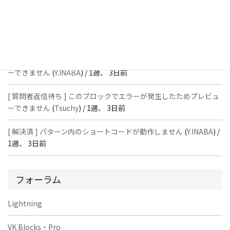
ーできません
(
石川＠Vektor,Inc.
) /
1週、 3日前
[ 解決済 ] パターン内のショートコードが動作しません
(
Peace
) /
1
週、 3日前
[ 質問者返信待ち ] このブロックでエラーが発生したためプレビュ
ーできません
(
Y.INABA
) /
1週、 3日前
[ 質問者返信待ち ] このブロックでエラーが発生したためプレビュ
ーできません
(
Tsuchy
) /
1週、 3日前
[ 解決済 ] パターン内のショートコードが動作しません
(
Y.INABA
) /
1週、 3日前
フォーラム
Lightning
VK Blocks・Pro