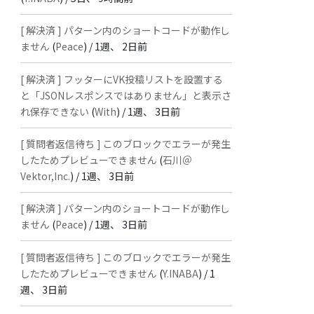
[ 解決済 ] パターン内のショートコードが動作し
ません
(
Peace
) /
1週、 2日前
[ 解決済 ] フッターにVK投稿リストを設置する
と「JSONレスポンスではありません」と表示さ
れ保存できない
(
With
) /
1週、 3日前
[ 質問者返信待ち ] このブロックでエラーが発生
したためプレビューできません
(
石川＠
Vektor,Inc.
) /
1週、 3日前
[ 解決済 ] パターン内のショートコードが動作し
ません
(
Peace
) /
1週、 3日前
[ 質問者返信待ち ] このブロックでエラーが発生
したためプレビューできません
(
Y.INABA
) /
1
週、 3日前