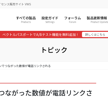
イセンス販売サイト VWS
すべての製品
設定ガイド
フォーラム
製品更新情報
Products
Settings
Forum
Product Updat
ベクトルパスポートでA/Bテスト機能を無料追加！
詳しくはこちら
トピック
イフンでつながった数値が電話リンクされる
ンでつながった数値が電話リンクさ