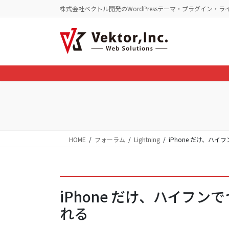
コ
ナ
株式会社ベクトル開発のWordPressテーマ・プラグイン・ラ
ン
ビ
テ
ゲ
ン
ー
ツ
シ
に
ョ
移
ン
動
に
移
動
HOME
フォーラム
Lightning
iPhone だけ、ハ
iPhone だけ、ハイフ
れる