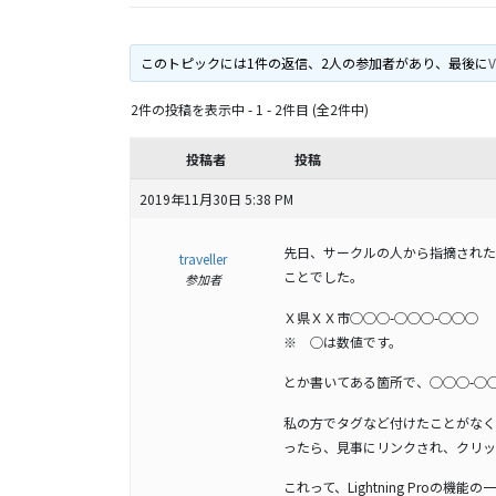
このトピックには1件の返信、2人の参加者があり、最後に
V
2件の投稿を表示中 - 1 - 2件目 (全2件中)
投稿者
投稿
2019年11月30日 5:38 PM
先日、サークルの人から指摘された
traveller
ことでした。
参加者
Ｘ県ＸＸ市◯◯◯-◯◯◯-◯◯◯
※ ◯は数値です。
とか書いてある箇所で、◯◯◯-◯
私の方でタグなど付けたことがなく、A
ったら、見事にリンクされ、クリッ
これって、Lightning Proの機