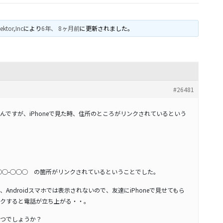
ektor,Inc
により
6年、 8ヶ月前
に更新されました。
#26481
んですが、iPhoneで見た時、住所のところがリンクされているという
◯◯-◯◯◯ の箇所がリンクされているということでした。
ndroidスマホでは表示されないので、友達にiPhoneで見せてもら
クすると電話が立ち上がる・・。
能の一つでしょうか？