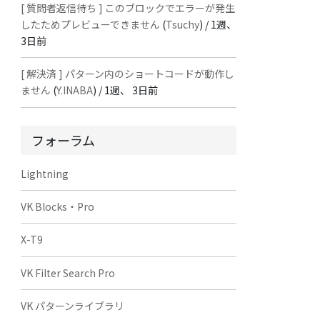
[ 質問者返信待ち ] このブロックでエラーが発生
したためプレビューできません
(
Tsuchy
) /
1週、
3日前
[ 解決済 ] パターン内のショートコードが動作し
ません
(
Y.INABA
) /
1週、 3日前
フォーラム
Lightning
VK Blocks・Pro
X-T9
VK Filter Search Pro
VK パターンライブラリ