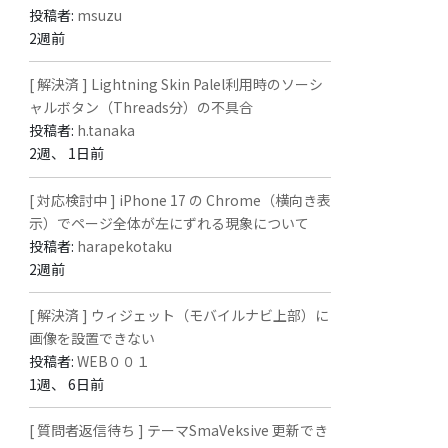
投稿者:
msuzu
2週前
[ 解決済 ] Lightning Skin Palel利用時のソーシ
ャルボタン（Threads分）の不具合
投稿者:
h.tanaka
2週、 1日前
[ 対応検討中 ] iPhone 17 の Chrome（横向き表
示）でページ全体が左にずれる現象について
投稿者:
harapekotaku
2週前
[ 解決済 ] ウィジェット（モバイルナビ上部）に
画像を設置できない
投稿者:
WEB００１
1週、 6日前
[ 質問者返信待ち ] テーマSmaVeksive 更新でき