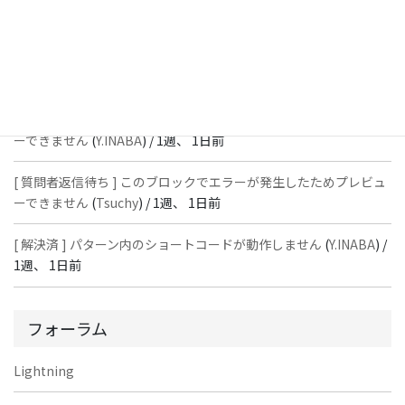
ーできません
(
石川＠Vektor,Inc.
) /
1週、 1日前
[ 解決済 ] パターン内のショートコードが動作しません
(
Peace
) /
1
週、 1日前
[ 質問者返信待ち ] このブロックでエラーが発生したためプレビュ
ーできません
(
Y.INABA
) /
1週、 1日前
[ 質問者返信待ち ] このブロックでエラーが発生したためプレビュ
ーできません
(
Tsuchy
) /
1週、 1日前
[ 解決済 ] パターン内のショートコードが動作しません
(
Y.INABA
) /
1週、 1日前
フォーラム
Lightning