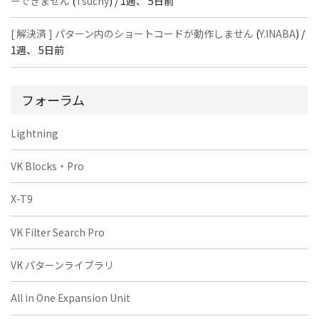
ーできません
(
Tsuchy
) /
1週、 5日前
[ 解決済 ] パターン内のショートコードが動作しません
(
Y.INABA
) /
1週、 5日前
フォーラム
Lightning
VK Blocks・Pro
X-T9
VK Filter Search Pro
VK パターンライブラリ
All in One Expansion Unit