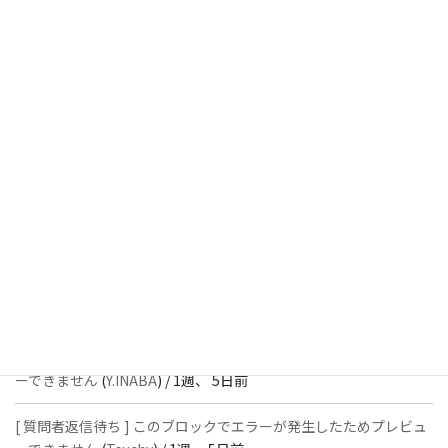
[ 解決済 ] チェックボックスが二つ表示されます
(
Y.INABA
) /
6日、
21時間前
[ 解決済 ] パターン内のショートコードが動作しません
(
Peace
) /
1
週、 3日前
[ 解決済 ] フッターにVK投稿リストを設置すると「JSONレスポン
スではありません」と表示され保存できない
(
With
) /
1週、 5日前
[ 質問者返信待ち ] このブロックでエラーが発生したためプレビュ
ーできません
(
石川＠Vektor,Inc.
) /
1週、 5日前
[ 解決済 ] パターン内のショートコードが動作しません
(
Peace
) /
1
週、 5日前
[ 質問者返信待ち ] このブロックでエラーが発生したためプレビュ
ーできません
(
Y.INABA
) /
1週、 5日前
[ 質問者返信待ち ] このブロックでエラーが発生したためプレビュ