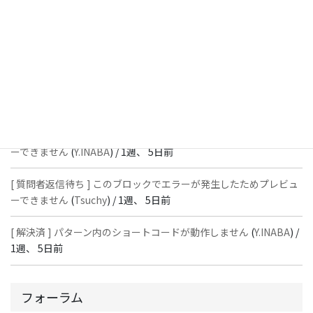
スではありません」と表示され保存できない
(
With
) /
1週、 5日前
[ 質問者返信待ち ] このブロックでエラーが発生したためプレビュ
ーできません
(
石川＠Vektor,Inc.
) /
1週、 5日前
[ 解決済 ] パターン内のショートコードが動作しません
(
Peace
) /
1
週、 5日前
[ 質問者返信待ち ] このブロックでエラーが発生したためプレビュ
ーできません
(
Y.INABA
) /
1週、 5日前
[ 質問者返信待ち ] このブロックでエラーが発生したためプレビュ
ーできません
(
Tsuchy
) /
1週、 5日前
[ 解決済 ] パターン内のショートコードが動作しません
(
Y.INABA
) /
1週、 5日前
フォーラム