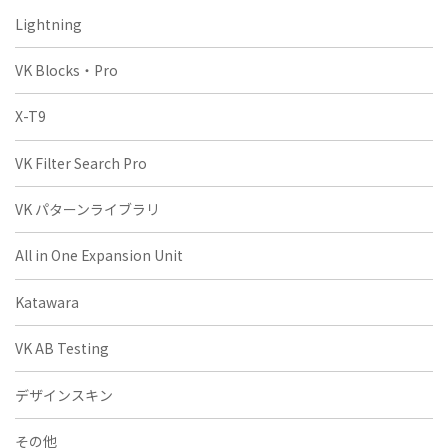
Lightning
VK Blocks・Pro
X-T9
VK Filter Search Pro
VK パターンライブラリ
All in One Expansion Unit
Katawara
VK AB Testing
デザインスキン
その他