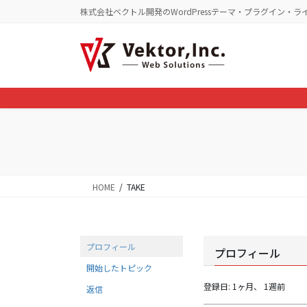
コ
ナ
株式会社ベクトル開発のWordPressテーマ・プラグイン・ラ
ン
ビ
テ
ゲ
ン
ー
ツ
シ
に
ョ
移
ン
動
に
移
動
HOME
TAKE
プロフィール
プロフィール
開始したトピック
登録日: 1ヶ月、 1週前
返信