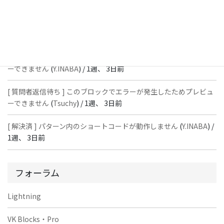
[ 解決済 ] パターン内のショートコードが動作しません
(
Peace
) /
1
週、 3日前
[ 質問者返信待ち ] このブロックでエラーが発生したためプレビュ
ーできません
(
Y.INABA
) /
1週、 3日前
[ 質問者返信待ち ] このブロックでエラーが発生したためプレビュ
ーできません
(
Tsuchy
) /
1週、 3日前
[ 解決済 ] パターン内のショートコードが動作しません
(
Y.INABA
) /
1週、 3日前
フォーラム
Lightning
VK Blocks・Pro