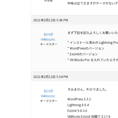
中味は出てきますがテーマがないデ
2021年2月12日 5:46 PM
まず下記を記入よろしくお願いいた
石川＠
Vektor,Inc.
* インストール済みの Lightning 
キーマスター
* WordPressのバージョン
* ExUnitのバージョン
* VK Blocks Pro を入れていた
2021年2月12日 5:54 PM
すみません、わかりました。
石川＠
Vektor,Inc.
WordPress 5.3.2
キーマスター
Lightning 8.0.4
ExUnit 9.8.3.0
VkBlocks ExUnit 同梱で 0.17.6