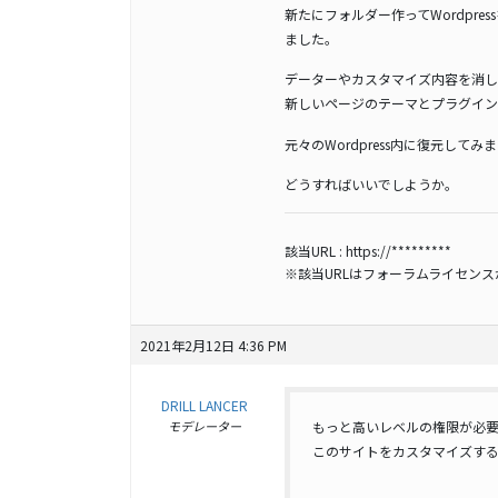
新たにフォルダー作ってWordpres
ました。
データーやカスタマイズ内容を消し
新しいページのテーマとプラグインを、Updr
元々のWordpress内に復元して
どうすればいいでしようか。
該当URL :
https://*********
※該当URLはフォーラムライセン
2021年2月12日 4:36 PM
DRILL LANCER
モデレーター
もっと高いレベルの権限が必
このサイトをカスタマイズす