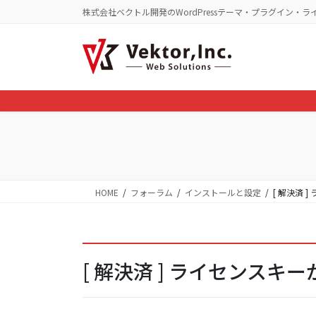
コ
ナ
株式会社ベクトル開発のWordPressテーマ・プラグイン・ラ
ン
ビ
テ
ゲ
ン
ー
ツ
シ
に
ョ
移
ン
動
に
移
動
HOME
フォーラム
インストールと設定
[ 解決済 
[ 解決済 ] ライセンスキ