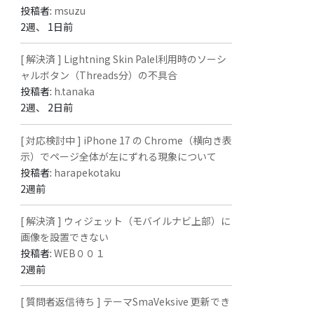
投稿者:
msuzu
2週、 1日前
[ 解決済 ] Lightning Skin Palel利用時のソーシ
ャルボタン（Threads分）の不具合
投稿者:
h.tanaka
2週、 2日前
[ 対応検討中 ] iPhone 17 の Chrome（横向き表
示）でページ全体が左にずれる現象について
投稿者:
harapekotaku
2週前
[ 解決済 ] ウィジェット（モバイルナビ上部）に
画像を設置できない
投稿者:
WEB００１
2週前
[ 質問者返信待ち ] テーマSmaVeksive 更新でき