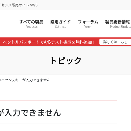
イセンス販売サイト VWS
すべての製品
設定ガイド
フォーラム
製品更新情報
Products
Settings
Forum
Product Updat
ベクトルパスポートでA/Bテスト機能を無料追加！
詳しくはこちら
トピック
] ライセンスキーが入力できません
ーが入力できません