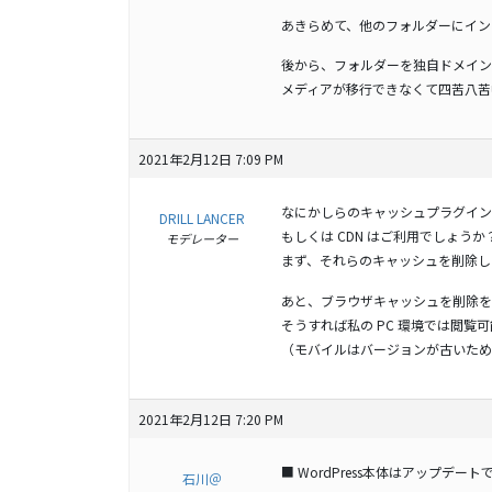
あきらめて、他のフォルダーにイン
後から、フォルダーを独自ドメイン
メディアが移行できなくて四苦八苦
2021年2月12日 7:09 PM
なにかしらのキャッシュプラグイン
DRILL LANCER
もしくは CDN はご利用でしょうか
モデレーター
まず、それらのキャッシュを削除し
あと、ブラウザキャッシュを削除を
そうすれば私の PC 環境では閲覧
（モバイルはバージョンが古いため
2021年2月12日 7:20 PM
■ WordPress本体はアップデ
石川＠