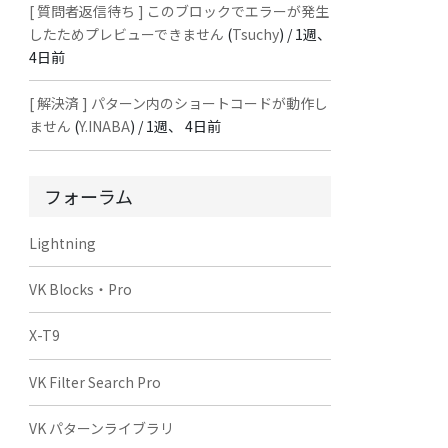
[ 質問者返信待ち ] このブロックでエラーが発生
したためプレビューできません
(
Tsuchy
) /
1週、
4日前
[ 解決済 ] パターン内のショートコードが動作し
ません
(
Y.INABA
) /
1週、 4日前
フォーラム
Lightning
VK Blocks・Pro
X-T9
VK Filter Search Pro
VK パターンライブラリ