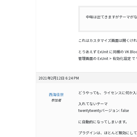
中味は出てきますがテーマが
これはカスタマイズ画面は開くけれ
とりあえず ExUnit に同梱の VK Bl
管理画面の ExUnit > 有効化設定 
2021年2月12日 6:24 PM
どうやっても、ライセンスに何か入
西海佳世
参加者
入れてないテーマ
twentytwentyバージョン: false
に自動的になってしまいます。
プラグインは、ほとんど無効にして