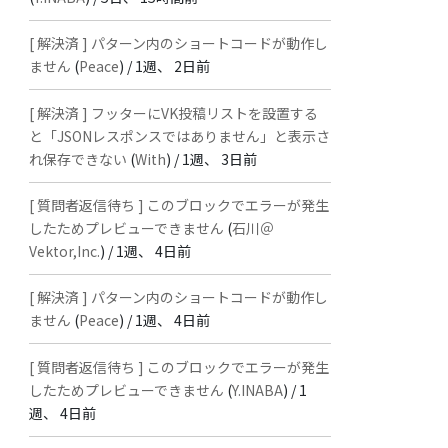
[ 解決済 ] パターン内のショートコードが動作し
ません
(
Peace
) /
1週、 2日前
[ 解決済 ] フッターにVK投稿リストを設置する
と「JSONレスポンスではありません」と表示さ
れ保存できない
(
With
) /
1週、 3日前
[ 質問者返信待ち ] このブロックでエラーが発生
したためプレビューできません
(
石川＠
Vektor,Inc.
) /
1週、 4日前
[ 解決済 ] パターン内のショートコードが動作し
ません
(
Peace
) /
1週、 4日前
[ 質問者返信待ち ] このブロックでエラーが発生
したためプレビューできません
(
Y.INABA
) /
1
週、 4日前