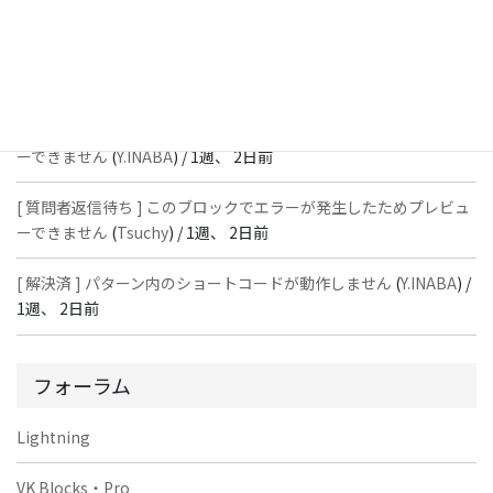
ーできません
(
石川＠Vektor,Inc.
) /
1週、 2日前
[ 解決済 ] パターン内のショートコードが動作しません
(
Peace
) /
1
週、 2日前
[ 質問者返信待ち ] このブロックでエラーが発生したためプレビュ
ーできません
(
Y.INABA
) /
1週、 2日前
[ 質問者返信待ち ] このブロックでエラーが発生したためプレビュ
ーできません
(
Tsuchy
) /
1週、 2日前
[ 解決済 ] パターン内のショートコードが動作しません
(
Y.INABA
) /
1週、 2日前
フォーラム
Lightning
VK Blocks・Pro