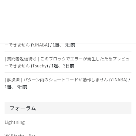
ーできません
(
石川＠Vektor,Inc.
) /
1週、 3日前
[ 解決済 ] パターン内のショートコードが動作しません
(
Peace
) /
1
週、 3日前
[ 質問者返信待ち ] このブロックでエラーが発生したためプレビュ
ーできません
(
Y.INABA
) /
1週、 3日前
[ 質問者返信待ち ] このブロックでエラーが発生したためプレビュ
ーできません
(
Tsuchy
) /
1週、 3日前
[ 解決済 ] パターン内のショートコードが動作しません
(
Y.INABA
) /
1週、 3日前
フォーラム
Lightning
VK Blocks・Pro