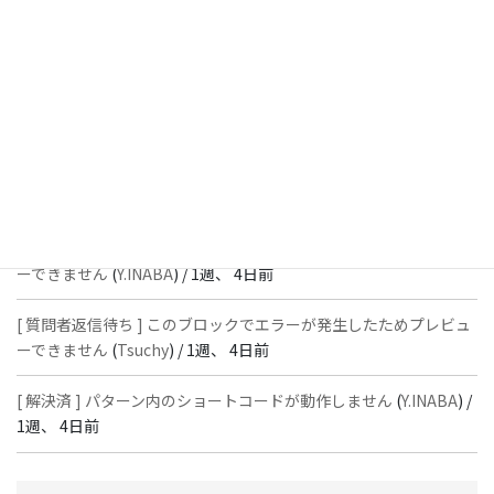
[ 解決済 ] フッターにVK投稿リストを設置すると「JSONレスポン
スではありません」と表示され保存できない
(
With
) /
1週、 4日前
[ 質問者返信待ち ] このブロックでエラーが発生したためプレビュ
ーできません
(
石川＠Vektor,Inc.
) /
1週、 4日前
[ 解決済 ] パターン内のショートコードが動作しません
(
Peace
) /
1
週、 4日前
[ 質問者返信待ち ] このブロックでエラーが発生したためプレビュ
ーできません
(
Y.INABA
) /
1週、 4日前
[ 質問者返信待ち ] このブロックでエラーが発生したためプレビュ
ーできません
(
Tsuchy
) /
1週、 4日前
[ 解決済 ] パターン内のショートコードが動作しません
(
Y.INABA
) /
1週、 4日前