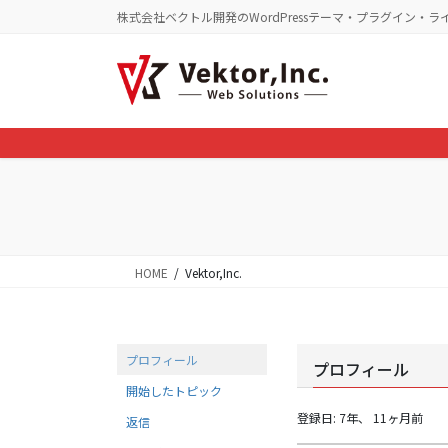
コ
ナ
株式会社ベクトル開発のWordPressテーマ・プラグイン・ラ
ン
ビ
テ
ゲ
ン
ー
ツ
シ
に
ョ
移
ン
動
に
移
動
HOME
Vektor,Inc.
プロフィール
プロフィール
開始したトピック
登録日: 7年、 11ヶ月前
返信