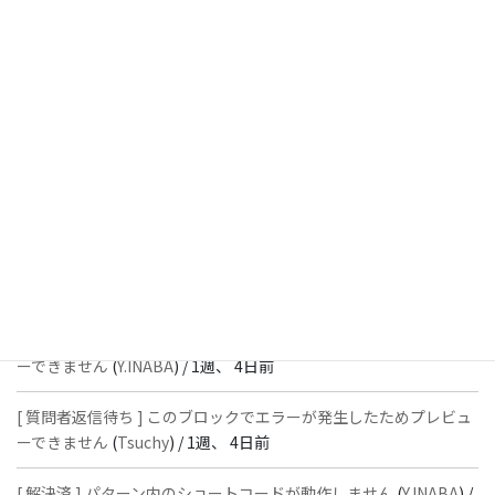
[ 解決済 ] パターン内のショートコードが動作しません
(
Peace
) /
1
週、 3日前
[ 解決済 ] フッターにVK投稿リストを設置すると「JSONレスポン
スではありません」と表示され保存できない
(
With
) /
1週、 4日前
[ 質問者返信待ち ] このブロックでエラーが発生したためプレビュ
ーできません
(
石川＠Vektor,Inc.
) /
1週、 4日前
[ 解決済 ] パターン内のショートコードが動作しません
(
Peace
) /
1
週、 4日前
[ 質問者返信待ち ] このブロックでエラーが発生したためプレビュ
ーできません
(
Y.INABA
) /
1週、 4日前
[ 質問者返信待ち ] このブロックでエラーが発生したためプレビュ
ーできません
(
Tsuchy
) /
1週、 4日前
[ 解決済 ] パターン内のショートコードが動作しません
(
Y.INABA
) /