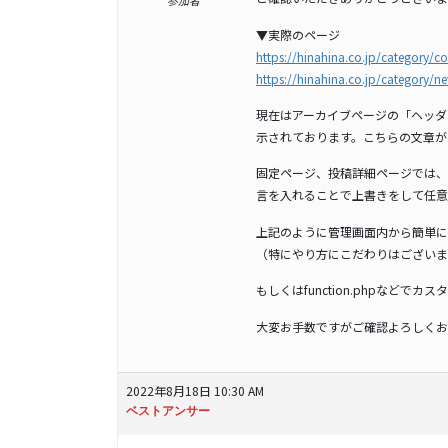
参加者
▼実際のページ
https://hinahina.co.jp/category/c
https://hinahina.co.jp/category/n
現在はアーカイブページの「ヘッダ
示されております。こちらの文章が
固定ページ、投稿詳細ページでは、
言を入れることで上書きをして任意
上記のように管理画面内から簡単に
（特にやり方にこだわりはございま
もしくはfunction.phpなど
大変お手数ですがご確認よろしくお
2022年8月18日 10:30 AM
ベストアンサー