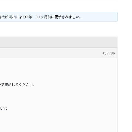
勝太郎河相
により
3年、 11ヶ月前
に更新されました。
#67786
版で確認してください。
 Unit