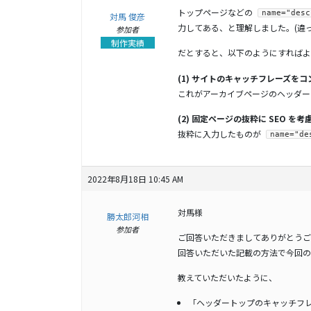
トップページなどの
name="desc
対馬 俊彦
力してある、と理解しました。(違
参加者
制作実績
だとすると、以下のようにすればよ
(1) サイトのキャッチフレーズを
これがアーカイブページのヘッダー
(2) 固定ページの抜粋に SEO 
抜粋に入力したものが
name="de
2022年8月18日 10:45 AM
対馬様
勝太郎河相
参加者
ご回答いただきましてありがとうご
回答いただいた記載の方法で今回の
教えていただいたように、
「ヘッダートップのキャッチフ