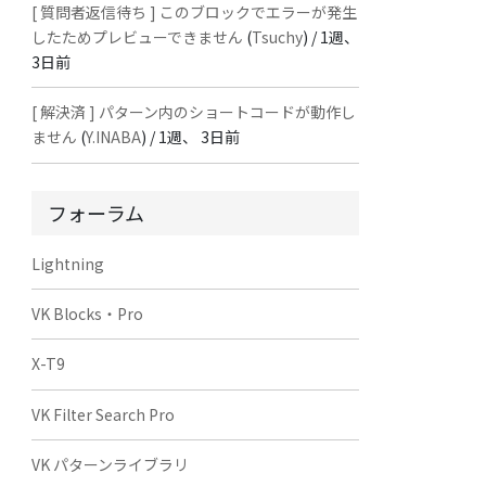
[ 質問者返信待ち ] このブロックでエラーが発生
したためプレビューできません
(
Tsuchy
) /
1週、
3日前
[ 解決済 ] パターン内のショートコードが動作し
ません
(
Y.INABA
) /
1週、 3日前
フォーラム
Lightning
VK Blocks・Pro
X-T9
VK Filter Search Pro
VK パターンライブラリ