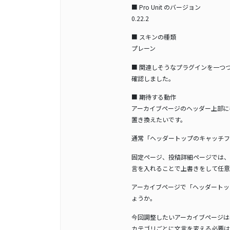
■ Pro Unit のバージョン
0.22.2
■ スキンの種類
プレーン
■ 関連しそうなプラグインを一つ
確認しました。
■ 期待する動作
アーカイブページのヘッダー上部に
置き換えたいです。
通常「ヘッダートップのキャッチフ
固定ページ、投稿詳細ページでは、
言を入れることで上書きをして任意
アーカイブページで「ヘッダートッ
ょうか。
今回調整したいアーカイブページは
カテゴリごとに文言を変える必要は