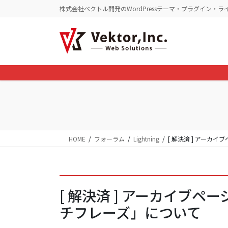
コ
ナ
株式会社ベクトル開発のWordPressテーマ・プラグイン・ラ
ン
ビ
テ
ゲ
ン
ー
ツ
シ
に
ョ
移
ン
動
に
移
動
HOME
フォーラム
Lightning
[ 解決済 ] アー
[ 解決済 ] アーカイブ
チフレーズ」について