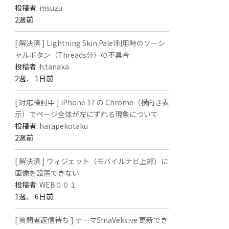
投稿者:
msuzu
2週前
[ 解決済 ] Lightning Skin Palel利用時のソーシ
ャルボタン（Threads分）の不具合
投稿者:
h.tanaka
2週、 1日前
[ 対応検討中 ] iPhone 17 の Chrome（横向き表
示）でページ全体が左にずれる現象について
投稿者:
harapekotaku
2週前
[ 解決済 ] ウィジェット（モバイルナビ上部）に
画像を設置できない
投稿者:
WEB００１
1週、 6日前
[ 質問者返信待ち ] テーマSmaVeksive 更新でき