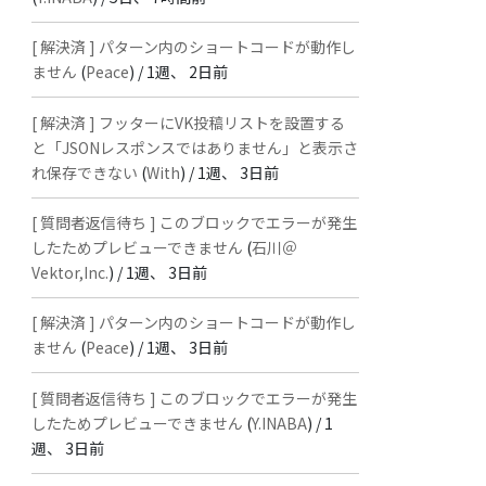
[ 解決済 ] パターン内のショートコードが動作し
ません
(
Peace
) /
1週、 2日前
[ 解決済 ] フッターにVK投稿リストを設置する
と「JSONレスポンスではありません」と表示さ
れ保存できない
(
With
) /
1週、 3日前
[ 質問者返信待ち ] このブロックでエラーが発生
したためプレビューできません
(
石川＠
Vektor,Inc.
) /
1週、 3日前
[ 解決済 ] パターン内のショートコードが動作し
ません
(
Peace
) /
1週、 3日前
[ 質問者返信待ち ] このブロックでエラーが発生
したためプレビューできません
(
Y.INABA
) /
1
週、 3日前