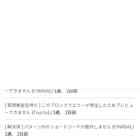
週前
[ 解決済 ] フッターにVK投稿リストを設置すると「JSONレスポン
スではありません」と表示され保存できない
(
With
) /
1週、 2日前
[ 質問者返信待ち ] このブロックでエラーが発生したためプレビュ
ーできません
(
石川＠Vektor,Inc.
) /
1週、 2日前
[ 解決済 ] パターン内のショートコードが動作しません
(
Peace
) /
1
週、 2日前
[ 質問者返信待ち ] このブロックでエラーが発生したためプレビュ
ーできません
(
Y.INABA
) /
1週、 2日前
[ 質問者返信待ち ] このブロックでエラーが発生したためプレビュ
ーできません
(
Tsuchy
) /
1週、 2日前
[ 解決済 ] パターン内のショートコードが動作しません
(
Y.INABA
) /
1週、 2日前