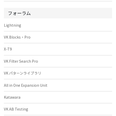
フォーラム
Lightning
VK Blocks・Pro
X-T9
VK Filter Search Pro
VK パターンライブラリ
All in One Expansion Unit
Katawara
VK AB Testing