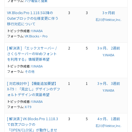
フォーラム:
バグ報告と提案
VK Blocks Pro 1.118.5以降の
3
3
3ヶ月前
Outerブロックの仕様変更に伴う
石川＠Vektor,Inc.
移行対応について
トピック作成者:
Y.INABA
フォーラム:
VK Blocks・Pro
[ 解決済 ] 「エックスサーバー /
2
5
3ヶ月、 2週前
さくらサーバーのWebフォント
Y.INABA
を利用する」情報更新希望
トピック作成者:
Y.INABA
フォーラム:
その他
[ 対応検討中 ] 【機能追加要望】
1
1
3ヶ月、 3週前
X-T9：「見出し」デザインのデフ
Y.INABA
ォルトデザインの実装希望
トピック作成者:
Y.INABA
フォーラム:
X-T9
[ 解決済 ] VK Blocks Pro 1.118.3
3
5
4ヶ月、 1週前
で目次ブロックの
石川＠Vektor,Inc.
「OPEN/CLOSE」が動作しませ