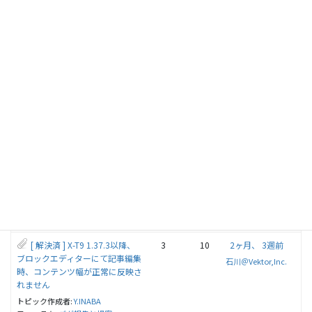
が表示される
トピック作成者:
Y.INABA
フォーラム:
バグ報告と提案
[ 解決済 ] All in One Expansion
1
2
2ヶ月、 2週前
Unit：vk_admin.js の404エラー
Y.INABA
が出る件について
トピック作成者:
Y.INABA
フォーラム:
All in One Expansion Unit
[ 解決済 ] VK Blocks Proの
1
2
2ヶ月、 3週前
「パンくずリスト」ブロック内
Y.INABA
のリンクが、ブロックエディター
使用中も有効のままとなっている
トピック作成者:
Y.INABA
フォーラム:
VK Blocks・Pro
[ 解決済 ] X-T9 1.37.3以降、
3
10
2ヶ月、 3週前
ブロックエディターにて記事編集
石川＠Vektor,Inc.
時、コンテンツ幅が正常に反映さ
れません
トピック作成者:
Y.INABA