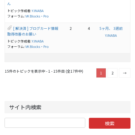
ん
トピック作成者:
Y.INABA
フォーラム:
VK Blocks・Pro
[ 解決済 ] ブログカード情報
2
4
5ヶ月、 3週前
取得改善のお願い
Y.INABA
トピック作成者:
Y.INABA
フォーラム:
VK Blocks・Pro
15件のトピックを表示中 - 1 - 15件目 (全17件中)
1
2
→
サイト内検索