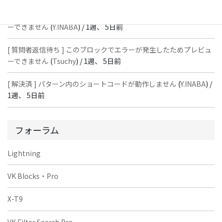
[ 質問者返信待ち ] このブロックでエラーが発生したためプレビュ
ーできません
(
Y.INABA
) /
1週、 5日前
[ 質問者返信待ち ] このブロックでエラーが発生したためプレビュ
ーできません
(
Tsuchy
) /
1週、 5日前
[ 解決済 ] パターン内のショートコードが動作しません
(
Y.INABA
) /
1週、 5日前
フォーラム
Lightning
VK Blocks・Pro
X-T9
VK Filter Search Pro