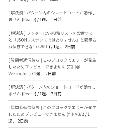
[ 解決済 ] パターン内のショートコードが動作し
ません
(
Peace
) /
1週、 1日前
[ 解決済 ] フッターにVK投稿リストを設置する
と「JSONレスポンスではありません」と表示さ
れ保存できない
(
With
) /
1週、 2日前
[ 質問者返信待ち ] このブロックでエラーが発生
したためプレビューできません
(
石川＠
Vektor,Inc.
) /
1週、 2日前
[ 解決済 ] パターン内のショートコードが動作し
ません
(
Peace
) /
1週、 2日前
[ 質問者返信待ち ] このブロックでエラーが発生
したためプレビューできません
(
Y.INABA
) /
1
週、 2日前