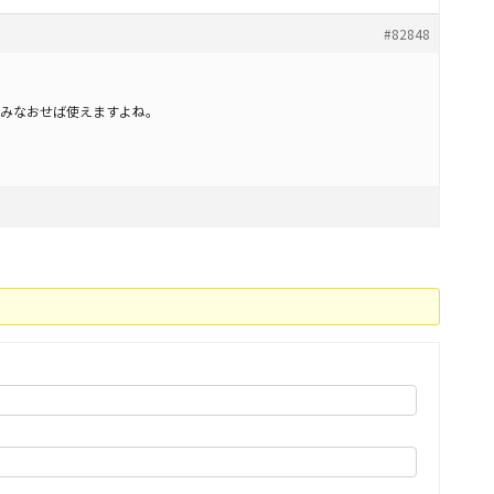
#82848
みなおせば使えますよね。