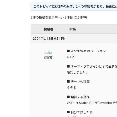
このトピックには2件の返信、2人の参加者があり、最後に
3件の投稿を表示中 - 1 - 3件目 (全3件中)
投稿者
投稿
2024年1月8日 6:14 PM
■ WordPress のバージョン
puku
6.4.2
参加者
■ テーマ・プラグインは全て最新
確認しました。
■ テーマの種類
その他
■ 期待する動作
VK Filter Search ProがElemen
■ 自分で試した事