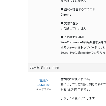
まだ試していません
■ 症状が発生するブラウザ
Chrome
■ 実際の症状
まだ試していません
■ その他特記事項
WooCommerceの商品複合検索をやる
検索フォームをトップページにつけたいの
Search ProはElementorでも
2024年1月8日 6:17 PM
基本的には使えません。
石川＠
動作としては無料版と同じですので、無料版の
Vektor,Inc.
キーマスター
があれば利用可能です。
よろしくお願いいたします。