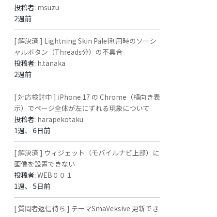
投稿者:
msuzu
2週前
[ 解決済 ] Lightning Skin Palel利用時のソーシ
ャルボタン（Threads分）の不具合
投稿者:
h.tanaka
2週前
[ 対応検討中 ] iPhone 17 の Chrome（横向き表
示）でページ全体が左にずれる現象について
投稿者:
harapekotaku
1週、 6日前
[ 解決済 ] ウィジェット（モバイルナビ上部）に
画像を設置できない
投稿者:
WEB００１
1週、 5日前
[ 質問者返信待ち ] テーマSmaVeksive 更新でき