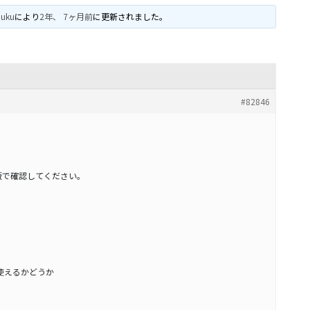
puku
により
2年、 7ヶ月前
に更新されました。
#82846
版で確認してください。
torで使えるかどうか