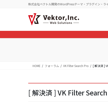
コ
ナ
株式会社ベクトル開発のWordPressテーマ・プラグイン・ラ
ン
ビ
テ
ゲ
ン
ー
ツ
シ
に
ョ
移
ン
動
に
移
動
HOME
フォーラム
VK Filter Search Pro
[ 解決済 ] VK
[ 解決済 ] VK Filter Sear