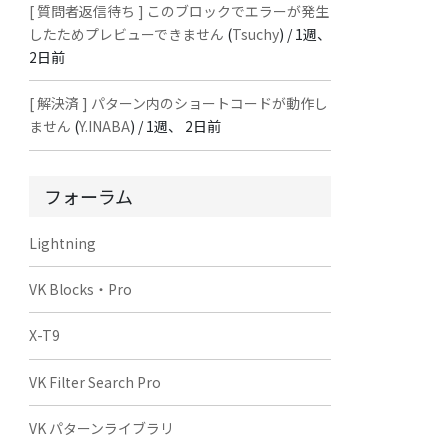
[ 質問者返信待ち ] このブロックでエラーが発生
したためプレビューできません
(
Tsuchy
) /
1週、
2日前
[ 解決済 ] パターン内のショートコードが動作し
ません
(
Y.INABA
) /
1週、 2日前
フォーラム
Lightning
VK Blocks・Pro
X-T9
VK Filter Search Pro
VK パターンライブラリ