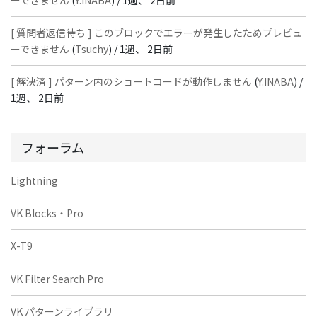
[ 質問者返信待ち ] このブロックでエラーが発生したためプレビュ
ーできません
(
Tsuchy
) /
1週、 2日前
[ 解決済 ] パターン内のショートコードが動作しません
(
Y.INABA
) /
1週、 2日前
フォーラム
Lightning
VK Blocks・Pro
X-T9
VK Filter Search Pro
VK パターンライブラリ