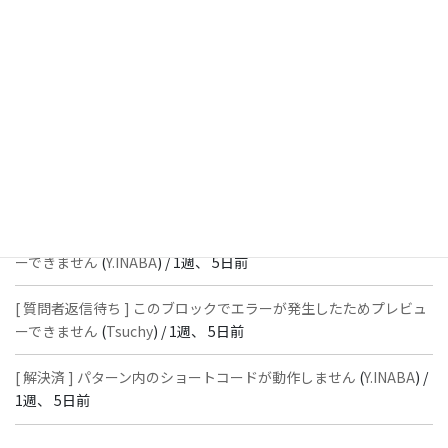
[ 解決済 ] フッターにVK投稿リストを設置すると「JSONレスポン
スではありません」と表示され保存できない
(
With
) /
1週、 4日前
[ 質問者返信待ち ] このブロックでエラーが発生したためプレビュ
ーできません
(
石川＠Vektor,Inc.
) /
1週、 5日前
[ 解決済 ] パターン内のショートコードが動作しません
(
Peace
) /
1
週、 5日前
[ 質問者返信待ち ] このブロックでエラーが発生したためプレビュ
ーできません
(
Y.INABA
) /
1週、 5日前
[ 質問者返信待ち ] このブロックでエラーが発生したためプレビュ
ーできません
(
Tsuchy
) /
1週、 5日前
[ 解決済 ] パターン内のショートコードが動作しません
(
Y.INABA
) /
1週、 5日前