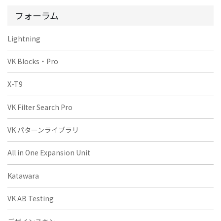
フォーラム
Lightning
VK Blocks・Pro
X-T9
VK Filter Search Pro
VK パターンライブラリ
All in One Expansion Unit
Katawara
VK AB Testing