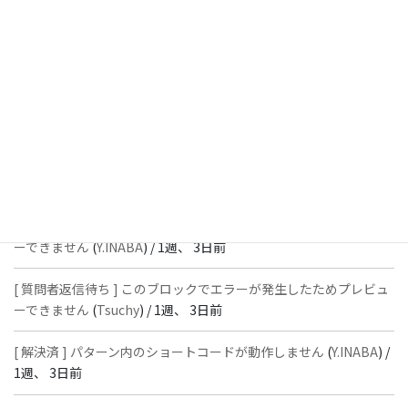
[ 解決済 ] フッターにVK投稿リストを設置すると「JSONレスポン
スではありません」と表示され保存できない
(
With
) /
1週、 2日前
[ 質問者返信待ち ] このブロックでエラーが発生したためプレビュ
ーできません
(
石川＠Vektor,Inc.
) /
1週、 3日前
[ 解決済 ] パターン内のショートコードが動作しません
(
Peace
) /
1
週、 3日前
[ 質問者返信待ち ] このブロックでエラーが発生したためプレビュ
ーできません
(
Y.INABA
) /
1週、 3日前
[ 質問者返信待ち ] このブロックでエラーが発生したためプレビュ
ーできません
(
Tsuchy
) /
1週、 3日前
[ 解決済 ] パターン内のショートコードが動作しません
(
Y.INABA
) /
1週、 3日前