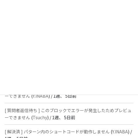
[ 解決済 ] パターン内のショートコードが動作しません
(
Peace
) /
1
週、 4日前
[ 解決済 ] フッターにVK投稿リストを設置すると「JSONレスポン
スではありません」と表示され保存できない
(
With
) /
1週、 5日前
[ 質問者返信待ち ] このブロックでエラーが発生したためプレビュ
ーできません
(
石川＠Vektor,Inc.
) /
1週、 5日前
[ 解決済 ] パターン内のショートコードが動作しません
(
Peace
) /
1
週、 5日前
[ 質問者返信待ち ] このブロックでエラーが発生したためプレビュ
ーできません
(
Y.INABA
) /
1週、 5日前
[ 質問者返信待ち ] このブロックでエラーが発生したためプレビュ
ーできません
(
Tsuchy
) /
1週、 5日前
[ 解決済 ] パターン内のショートコードが動作しません
(
Y.INABA
) /