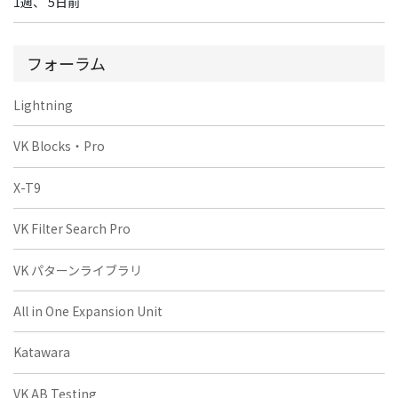
1週、 5日前
フォーラム
Lightning
VK Blocks・Pro
X-T9
VK Filter Search Pro
VK パターンライブラリ
All in One Expansion Unit
Katawara
VK AB Testing