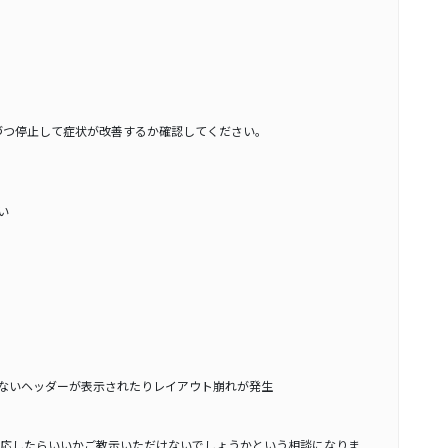
づつ停止して症状が改善するか確認してください。
たい
め意図しないヘッダーが表示されたりレイアウト崩れが発生
応したらいいかご教示いただけないでしょうかという相談になりま