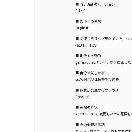
■ Pro Unit のバージョン
0.14.0
■ スキンの種類
Origin III
■ 関連しそうなプラグインを一つ
確認しました。
■ 期待する動作
generation 2のレイアウトに直し
■ 自分で試した事
cssで対応や仕様機能で調整
■ 症状が発生するブラウザ
Chrome
■ 実際の症状
generation 3に変更したた
■ その他特記事項
どういう方法でレイアウト崩れに対