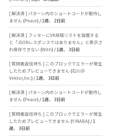
[ 解決済 ] パターン内のショートコードが動作し
ません
(
Peace
) /
1週、 2日前
[ 解決済 ] フッターにVK投稿リストを設置する
と「JSONレスポンスではありません」と表示さ
れ保存できない
(
With
) /
1週、 3日前
[ 質問者返信待ち ] このブロックでエラーが発生
したためプレビューできません
(
石川＠
Vektor,Inc.
) /
1週、 3日前
[ 解決済 ] パターン内のショートコードが動作し
ません
(
Peace
) /
1週、 3日前
[ 質問者返信待ち ] このブロックでエラーが発生
したためプレビューできません
(
Y.INABA
) /
1
週、 3日前