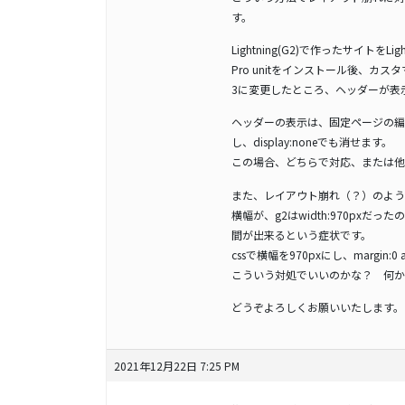
す。
Lightning(G2)で作ったサイトをLight
Pro unitをインストール後、カスタマイズ
3に変更したところ、ヘッダーが表
ヘッダーの表示は、固定ページの編
し、display:noneでも消せます。
この場合、どちらで対応、または他
また、レイアウト崩れ（？）のよう
横幅が、g2はwidth:970pxだっ
間が出来るという症状です。
cssで横幅を970pxにし、margin
こういう対処でいいのかな？ 何か
どうぞよろしくお願いいたします。
2021年12月22日 7:25 PM