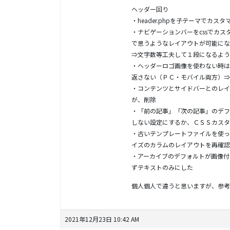
ヘッダー回り
・header.phpを子テーマで
・ナビゲーションバーをcssでカ
で思うようなレイアウトが可能にな
⇒文字数等工夫して１段になるよう
・ヘッダーロゴ画像を使わない時は
返さない（ＰＣ・モバイル両方）⇒
・コンテンツとサイドバーとのレイア
が、削除
・「前の記事」「次の記事」のデフ
しない設定にするか、ＣＳＳカスタ
・古いテンプレートファイルを使ってい
イズのカラムのレイアウトを再確認
・アーカイブのデフォルトが画像付
ずテキストのみにした
個人個人で違うと思いますが、参考
2021年12月23日 10:42 AM