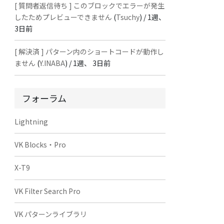
[ 質問者返信待ち ] このブロックでエラーが発生
したためプレビューできません
(
Tsuchy
) /
1週、
3日前
[ 解決済 ] パターン内のショートコードが動作し
ません
(
Y.INABA
) /
1週、 3日前
フォーラム
Lightning
VK Blocks・Pro
X-T9
VK Filter Search Pro
VK パターンライブラリ