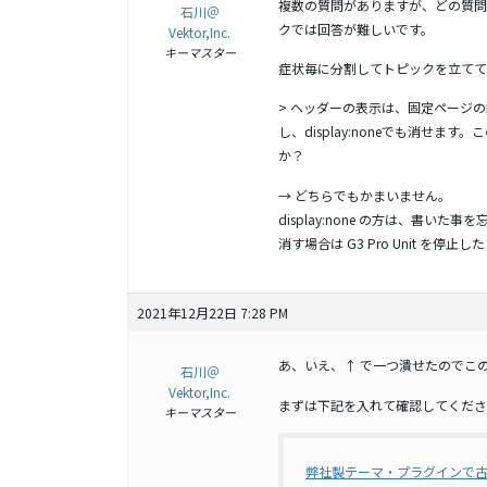
複数の質問がありますが、どの質問
石川＠
クでは回答が難しいです。
Vektor,Inc.
キーマスター
症状毎に分割してトピックを立てて
> ヘッダーの表示は、固定ページ
し、display:noneでも消せ
か？
→ どちらでもかまいません。
display:none の方は、書
消す場合は G3 Pro Unit 
2021年12月22日 7:28 PM
あ、いえ、↑ で一つ潰せたのでこ
石川＠
Vektor,Inc.
まずは下記を入れて確認してくださ
キーマスター
弊社製テーマ・プラグインで古い機能