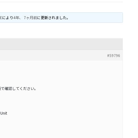
AE
により
4年、 7ヶ月前
に更新されました。
#59796
版で確認してください。
 Unit