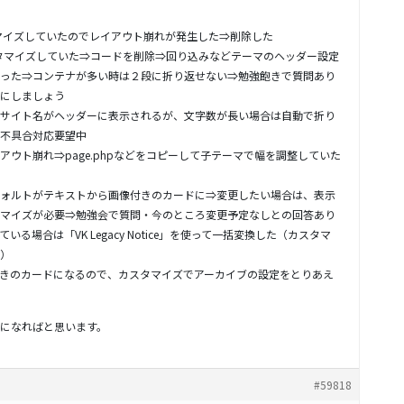
カスタマイズしていたのでレイアウト崩れが発生した⇒削除した
スタマイズしていた⇒コードを削除⇒回り込みなどテーマのヘッダー設定
った⇒コンテナが多い時は２段に折り返せない⇒勉強飽きで質問あり
にしましょう
サイト名がヘッダーに表示されるが、文字数が長い場合は自動で折り
不具合対応要望中
ウト崩れ⇒page.phpなどをコピーして子テーマで幅を調整していた
ォルトがテキストから画像付きのカードに⇒変更したい場合は、表示
マイズが必要⇒勉強会で質問・今のところ変更予定なしとの回答あり
る場合は「VK Legacy Notice」を使って一括変換した（カスタマ
）
きのカードになるので、カスタマイズでアーカイブの設定をとりあえ
になればと思います。
#59818