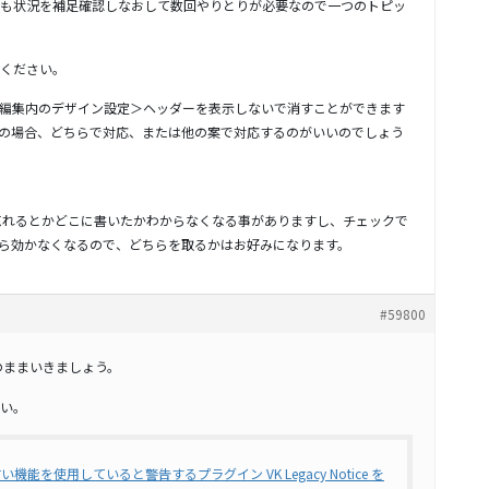
も状況を補足確認しなおして数回やりとりが必要なので一つのトピッ
ください。
の編集内のデザイン設定＞ヘッダーを表示しないで消すことができます
ます。この場合、どちらで対応、または他の案で対応するのがいいのでしょう
いた事を忘れるとかどこに書いたかわからなくなる事がありますし、チェックで
を停止したら効かなくなるので、どちらを取るかはお好みになります。
#59800
のままいきましょう。
い。
を使用していると警告するプラグイン VK Legacy Notice を