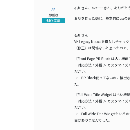
石川さん、aka999さん、ありが
AE
閲覧者
お話を伺った感じ、基本的にcss
制作実績
——————————————-
石川さん
VK Legacy Noticeを導入し
（修正には関係ないと思ったので、
【Front Page PR Block は古い
・対応方法：外観 ＞ カスタマイズ > Li
ださい。
→ PR Block使ってないのに検出さ
た。
【Full Wide Title Widget は古
・対応方法：外観 ＞ カスタマイズ > Lig
ださい。
→ Full Wide Title Widget
目はありませんでした。