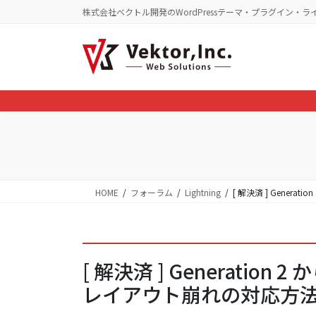
コ
ナ
株式会社ベクトル開発のWordPressテーマ・プラグイン・ラ
ン
ビ
テ
ゲ
ン
ー
ツ
シ
に
ョ
移
ン
動
に
移
動
HOME
フォーラム
Lightning
[ 解決済 ] Gener
[ 解決済 ] Generation 
レイアウト崩れの対応方