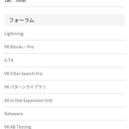
フォーラム
Lightning
VK Blocks・Pro
X-T9
VK Filter Search Pro
VK パターンライブラリ
All in One Expansion Unit
Katawara
VK AB Testing