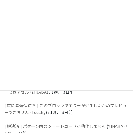
[ 解決済 ] パターン内のショートコードが動作しません
(
Peace
) /
1
週、 1日前
[ 解決済 ] フッターにVK投稿リストを設置すると「JSONレスポン
スではありません」と表示され保存できない
(
With
) /
1週、 2日前
[ 質問者返信待ち ] このブロックでエラーが発生したためプレビュ
ーできません
(
石川＠Vektor,Inc.
) /
1週、 3日前
[ 解決済 ] パターン内のショートコードが動作しません
(
Peace
) /
1
週、 3日前
[ 質問者返信待ち ] このブロックでエラーが発生したためプレビュ
ーできません
(
Y.INABA
) /
1週、 3日前
[ 質問者返信待ち ] このブロックでエラーが発生したためプレビュ
ーできません
(
Tsuchy
) /
1週、 3日前
[ 解決済 ] パターン内のショートコードが動作しません
(
Y.INABA
) /
1週、 3日前