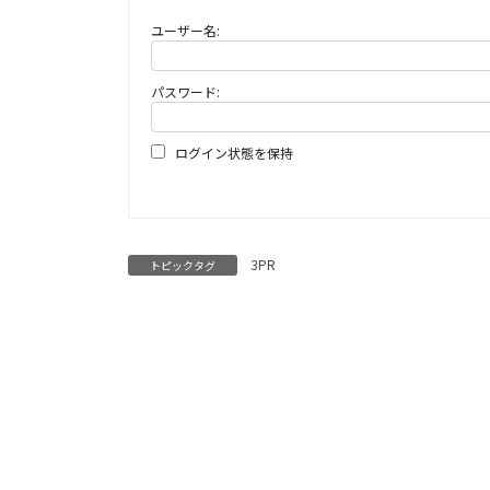
ユーザー名:
パスワード:
ログイン状態を保持
3PR
トピックタグ