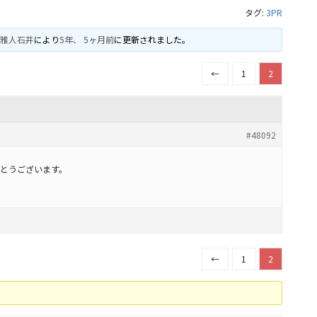
タグ:
3PR
に
雅人石井
により
5年、 5ヶ月前
に更新されました。
←
1
2
#48092
とうございます。
←
1
2