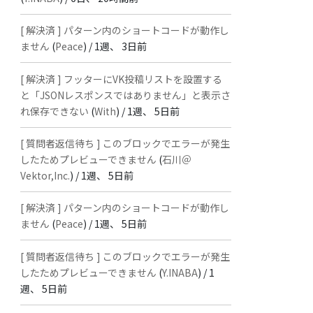
[ 解決済 ] パターン内のショートコードが動作し
ません
(
Peace
) /
1週、 3日前
[ 解決済 ] フッターにVK投稿リストを設置する
と「JSONレスポンスではありません」と表示さ
れ保存できない
(
With
) /
1週、 5日前
[ 質問者返信待ち ] このブロックでエラーが発生
したためプレビューできません
(
石川＠
Vektor,Inc.
) /
1週、 5日前
[ 解決済 ] パターン内のショートコードが動作し
ません
(
Peace
) /
1週、 5日前
[ 質問者返信待ち ] このブロックでエラーが発生
したためプレビューできません
(
Y.INABA
) /
1
週、 5日前