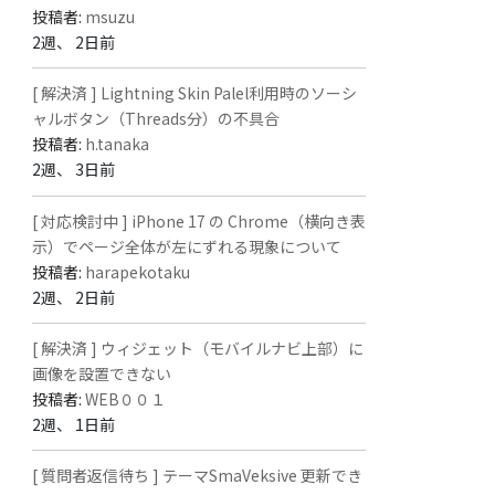
投稿者:
msuzu
2週、 2日前
[ 解決済 ] Lightning Skin Palel利用時のソーシ
ャルボタン（Threads分）の不具合
投稿者:
h.tanaka
2週、 3日前
[ 対応検討中 ] iPhone 17 の Chrome（横向き表
示）でページ全体が左にずれる現象について
投稿者:
harapekotaku
2週、 2日前
[ 解決済 ] ウィジェット（モバイルナビ上部）に
画像を設置できない
投稿者:
WEB００１
2週、 1日前
[ 質問者返信待ち ] テーマSmaVeksive 更新でき