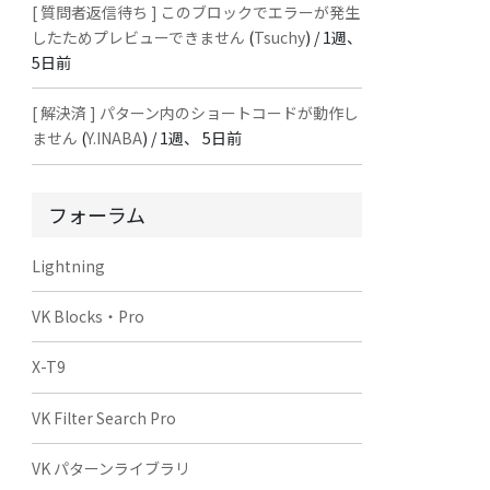
[ 質問者返信待ち ] このブロックでエラーが発生
したためプレビューできません
(
Tsuchy
) /
1週、
5日前
[ 解決済 ] パターン内のショートコードが動作し
ません
(
Y.INABA
) /
1週、 5日前
フォーラム
Lightning
VK Blocks・Pro
X-T9
VK Filter Search Pro
VK パターンライブラリ