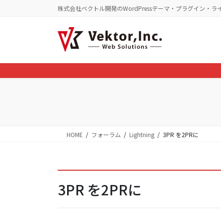
コ
ナ
株式会社ベクトル開発のWordPressテーマ・プラグイン・ラ
ン
ビ
テ
ゲ
ン
ー
ツ
シ
に
ョ
移
ン
動
に
移
動
HOME
フォーラム
Lightning
3PR を2PRに
3PR を2PRに