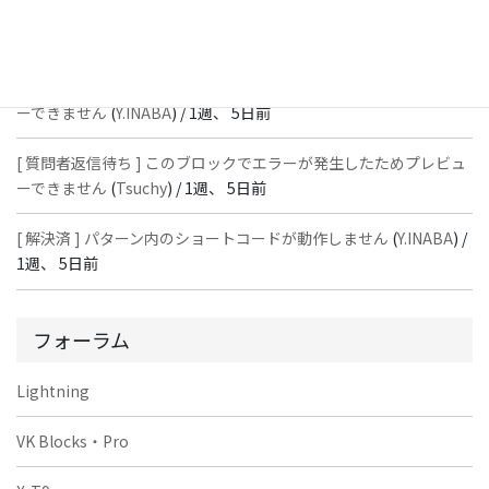
[ 解決済 ] パターン内のショートコードが動作しません
(
Peace
) /
1
週、 5日前
[ 質問者返信待ち ] このブロックでエラーが発生したためプレビュ
ーできません
(
Y.INABA
) /
1週、 5日前
[ 質問者返信待ち ] このブロックでエラーが発生したためプレビュ
ーできません
(
Tsuchy
) /
1週、 5日前
[ 解決済 ] パターン内のショートコードが動作しません
(
Y.INABA
) /
1週、 5日前
フォーラム
Lightning
VK Blocks・Pro