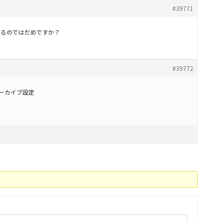
#39771
定するのではだめですか？
#39772
g アーカイブ設定