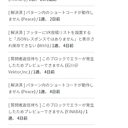
[ 解決済 ] パターン内のショートコードが動作し
ません
(
Peace
) /
1週、 2日前
[ 解決済 ] フッターにVK投稿リストを設置する
と「JSONレスポンスではありません」と表示さ
れ保存できない
(
With
) /
1週、 4日前
[ 質問者返信待ち ] このブロックでエラーが発生
したためプレビューできません
(
石川＠
Vektor,Inc.
) /
1週、 4日前
[ 解決済 ] パターン内のショートコードが動作し
ません
(
Peace
) /
1週、 4日前
[ 質問者返信待ち ] このブロックでエラーが発生
したためプレビューできません
(
Y.INABA
) /
1
週、 4日前