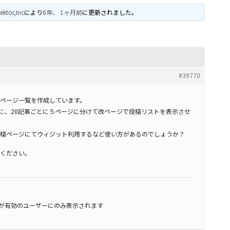
ektor,Inc
により
6年、 1ヶ月前
に更新されました。
#39770
ページ一覧を作成しています。
合に、20記事ごとに５ページに分けて改ページで投稿リストを表示させ
稿ページにてウィジット利用するなど使い方があるのでしょうか？
ください。
スが有効のユーザーにのみ表示されます