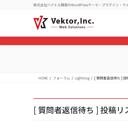
コ
ナ
株式会社ベクトル開発のWordPressテーマ・プラグイン・ラ
ン
ビ
テ
ゲ
ン
ー
ツ
シ
に
ョ
移
ン
動
に
移
動
HOME
フォーラム
Lightning
[ 質問者返信待ち ]
[ 質問者返信待ち ] 投