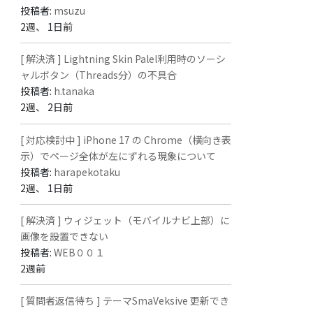
投稿者:
msuzu
2週、 1日前
[ 解決済 ] Lightning Skin Palel利用時のソーシ
ャルボタン（Threads分）の不具合
投稿者:
h.tanaka
2週、 2日前
[ 対応検討中 ] iPhone 17 の Chrome（横向き表
示）でページ全体が左にずれる現象について
投稿者:
harapekotaku
2週、 1日前
[ 解決済 ] ウィジェット（モバイルナビ上部）に
画像を設置できない
投稿者:
WEB００１
2週前
[ 質問者返信待ち ] テーマSmaVeksive 更新でき