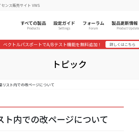
イセンス販売サイト VWS
すべての製品
設定ガイド
フォーラム
製品更新情報
Products
Settings
Forum
Product Updat
ベクトルパスポートでA/Bテスト機能を無料追加！
詳しくはこちら
トピック
 投稿リスト内での改ページについて
稿リスト内での改ページについて