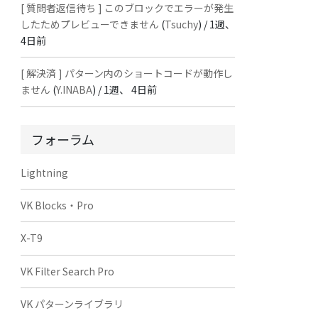
[ 質問者返信待ち ] このブロックでエラーが発生
したためプレビューできません
(
Tsuchy
) /
1週、
4日前
[ 解決済 ] パターン内のショートコードが動作し
ません
(
Y.INABA
) /
1週、 4日前
フォーラム
Lightning
VK Blocks・Pro
X-T9
VK Filter Search Pro
VK パターンライブラリ