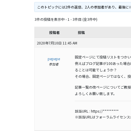
このトピックには2件の返信、2人の参加者があり、最後に
V
3件の投稿を表示中 - 1 - 3件目 (全3件中)
投稿者
投稿
2020年7月10日 11:45 AM
固定ページにて投稿リストをつかい
pepepe
例えばブログ記事が100あった場
参加者
ることは可能でしょうか？
その場合、固定ページではなく、投
記事一覧の改ページについてご教授
よろしくお願い致します。
該当URL :
https://*********
※該当URLはフォーラムライセン