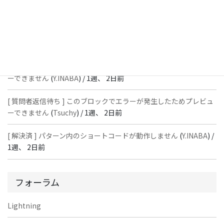
ーできません
(
石川＠Vektor,Inc.
) /
1週、 2日前
[ 解決済 ] パターン内のショートコードが動作しません
(
Peace
) /
1
週、 2日前
[ 質問者返信待ち ] このブロックでエラーが発生したためプレビュ
ーできません
(
Y.INABA
) /
1週、 2日前
[ 質問者返信待ち ] このブロックでエラーが発生したためプレビュ
ーできません
(
Tsuchy
) /
1週、 2日前
[ 解決済 ] パターン内のショートコードが動作しません
(
Y.INABA
) /
1週、 2日前
フォーラム
Lightning