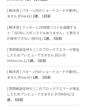
[ 解決済 ] パターン内のショートコードが動作し
ません
(
Peace
) /
1週、 1日前
[ 解決済 ] フッターにVK投稿リストを設置する
と「JSONレスポンスではありません」と表示さ
れ保存できない
(
With
) /
1週、 3日前
[ 質問者返信待ち ] このブロックでエラーが発生
したためプレビューできません
(
石川＠
Vektor,Inc.
) /
1週、 3日前
[ 解決済 ] パターン内のショートコードが動作し
ません
(
Peace
) /
1週、 3日前
[ 質問者返信待ち ] このブロックでエラーが発生
したためプレビューできません
(
Y.INABA
) /
1
週、 3日前