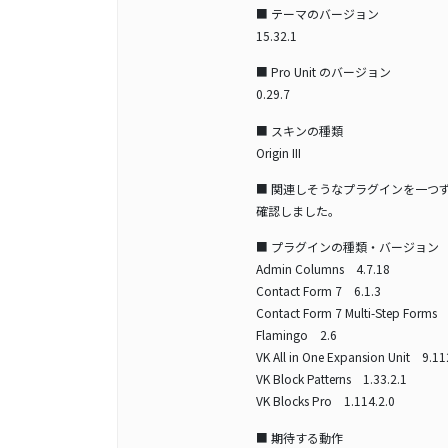
■ テーマのバージョン
15.32.1
■ Pro Unit のバージョン
0.29.7
■ スキンの種類
Origin III
■ 関連しそうなプラグインを一つ
確認しました。
■ プラグインの種類・バージョン
Admin Columns 4.7.18
Contact Form 7 6.1.3
Contact Form 7 Multi-Step Forms 
Flamingo 2.6
VK All in One Expansion Unit 9.11
VK Block Patterns 1.33.2.1
VK Blocks Pro 1.114.2.0
■ 期待する動作