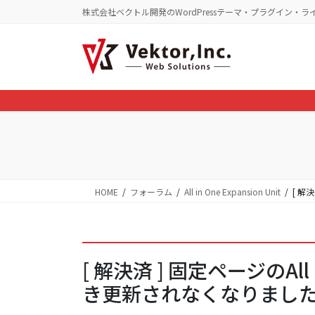
コ
ナ
株式会社ベクトル開発のWordPressテーマ・プラグイン・ラ
ン
ビ
テ
ゲ
ン
ー
ツ
シ
に
ョ
移
ン
動
に
移
動
HOME
フォーラム
All in One Expansion Unit
[ 解
[ 解決済 ] 固定ページのAll i
き更新されなくなりまし