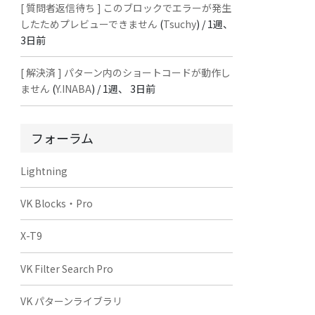
[ 質問者返信待ち ] このブロックでエラーが発生
したためプレビューできません
(
Tsuchy
) /
1週、
3日前
[ 解決済 ] パターン内のショートコードが動作し
ません
(
Y.INABA
) /
1週、 3日前
フォーラム
Lightning
VK Blocks・Pro
X-T9
VK Filter Search Pro
VK パターンライブラリ