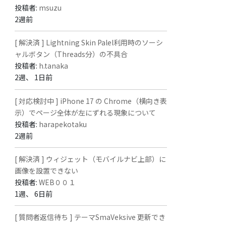
投稿者:
msuzu
2週前
[ 解決済 ] Lightning Skin Palel利用時のソーシ
ャルボタン（Threads分）の不具合
投稿者:
h.tanaka
2週、 1日前
[ 対応検討中 ] iPhone 17 の Chrome（横向き表
示）でページ全体が左にずれる現象について
投稿者:
harapekotaku
2週前
[ 解決済 ] ウィジェット（モバイルナビ上部）に
画像を設置できない
投稿者:
WEB００１
1週、 6日前
[ 質問者返信待ち ] テーマSmaVeksive 更新でき