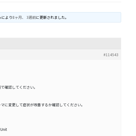
み
により
8ヶ月、 3週前
に更新されました。
#114543
版で確認してください。
ーマに変更して症状が改善するか確認してください。
 Unit