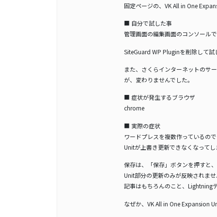
固定ページの、VK All in One E
■ 自分で試した事
管理画面の編集画面のコンソールで
SiteGuard WP Pluginを
また、さくらインターネットのサー
が、変わりませんでした。
■ 症状が発生するブラウザ
chrome
■ 実際の症状
ワードプレスを複数作っているのですが、
Unitが上書き更新できなくなって
保存は、「保存」ボタンを押すと、エラー
Unit部分の更新のみが反映されま
記事はもちろんのこと、Lightn
なぜか、VK All in One Expans