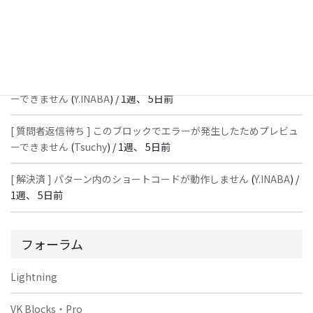
ーできません
(
石川＠Vektor,Inc.
) /
1週、 5日前
[ 解決済 ] パターン内のショートコードが動作しません
(
Peace
) /
1
週、 5日前
[ 質問者返信待ち ] このブロックでエラーが発生したためプレビュ
ーできません
(
Y.INABA
) /
1週、 5日前
[ 質問者返信待ち ] このブロックでエラーが発生したためプレビュ
ーできません
(
Tsuchy
) /
1週、 5日前
[ 解決済 ] パターン内のショートコードが動作しません
(
Y.INABA
) /
1週、 5日前
フォーラム
Lightning
VK Blocks・Pro