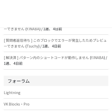
[ 解決済 ] パターン内のショートコードが動作しません
(
Peace
) /
1
週、 4日前
[ 質問者返信待ち ] このブロックでエラーが発生したためプレビュ
ーできません
(
Y.INABA
) /
1週、 4日前
[ 質問者返信待ち ] このブロックでエラーが発生したためプレビュ
ーできません
(
Tsuchy
) /
1週、 4日前
[ 解決済 ] パターン内のショートコードが動作しません
(
Y.INABA
) /
1週、 4日前
フォーラム
Lightning
VK Blocks・Pro