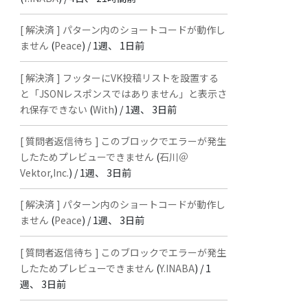
[ 解決済 ] パターン内のショートコードが動作し
ません
(
Peace
) /
1週、 1日前
[ 解決済 ] フッターにVK投稿リストを設置する
と「JSONレスポンスではありません」と表示さ
れ保存できない
(
With
) /
1週、 3日前
[ 質問者返信待ち ] このブロックでエラーが発生
したためプレビューできません
(
石川＠
Vektor,Inc.
) /
1週、 3日前
[ 解決済 ] パターン内のショートコードが動作し
ません
(
Peace
) /
1週、 3日前
[ 質問者返信待ち ] このブロックでエラーが発生
したためプレビューできません
(
Y.INABA
) /
1
週、 3日前