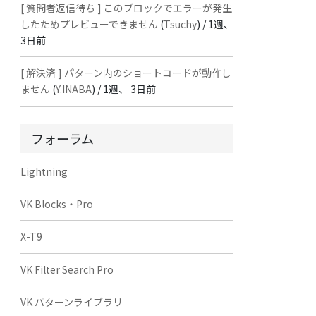
[ 質問者返信待ち ] このブロックでエラーが発生
したためプレビューできません
(
Tsuchy
) /
1週、
3日前
[ 解決済 ] パターン内のショートコードが動作し
ません
(
Y.INABA
) /
1週、 3日前
フォーラム
Lightning
VK Blocks・Pro
X-T9
VK Filter Search Pro
VK パターンライブラリ