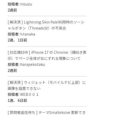
投稿者:
msuzu
2週前
[ 解決済 ] Lightning Skin Palel利用時のソーシ
ャルボタン（Threads分）の不具合
投稿者:
h.tanaka
2週、 1日前
[ 対応検討中 ] iPhone 17 の Chrome（横向き表
示）でページ全体が左にずれる現象について
投稿者:
harapekotaku
2週前
[ 解決済 ] ウィジェット（モバイルナビ上部）に
画像を設置できない
投稿者:
WEB００１
1週、 6日前
[ 質問者返信待ち ] テーマSmaVeksive 更新でき