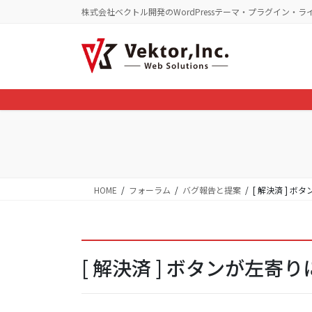
コ
ナ
株式会社ベクトル開発のWordPressテーマ・プラグイン・ラ
ン
ビ
テ
ゲ
ン
ー
ツ
シ
に
ョ
移
ン
動
に
移
動
HOME
フォーラム
バグ報告と提案
[ 解決済 ] 
[ 解決済 ] ボタンが左寄