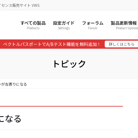
イセンス販売サイト VWS
すべての製品
設定ガイド
フォーラム
製品更新情報
Products
Settings
Forum
Product Updat
ベクトルパスポートでA/Bテスト機能を無料追加！
詳しくはこちら
トピック
ボタンが左寄りになる
りになる