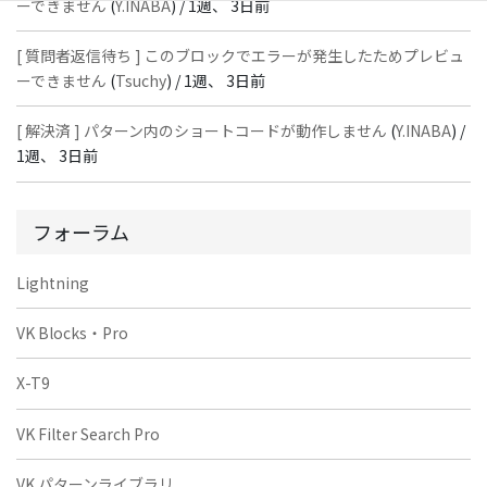
ーできません
(
Y.INABA
) /
1週、 3日前
[ 質問者返信待ち ] このブロックでエラーが発生したためプレビュ
ーできません
(
Tsuchy
) /
1週、 3日前
[ 解決済 ] パターン内のショートコードが動作しません
(
Y.INABA
) /
1週、 3日前
フォーラム
Lightning
VK Blocks・Pro
X-T9
VK Filter Search Pro
VK パターンライブラリ