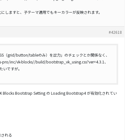
ンを無効化にしますと、子テーマ適用でもキーカラーが反映されます。
#42618
の CSS（grid/button/tableのみ）を出力」のチェックとか関係なく、
s-pro/inc/vk-blocks//build/bootstrap_vk_using.css?ver=4.3.1、
みたいですが。
cks Bootstrap Setting の Loading Bootstrap4 が有効化されてい
示される