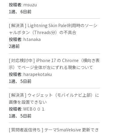
投稿者:
msuzu
1週、 6日前
[ 解決済 ] Lightning Skin Palel利用時のソーシ
ャルボタン（Threads分）の不具合
投稿者:
h.tanaka
2週前
[ 対応検討中 ] iPhone 17 の Chrome（横向き表
示）でページ全体が左にずれる現象について
投稿者:
harapekotaku
1週、 5日前
[ 解決済 ] ウィジェット（モバイルナビ上部）に
画像を設置できない
投稿者:
WEB００１
1週、 5日前
[ 質問者返信待ち ] テーマSmaVeksive 更新でき