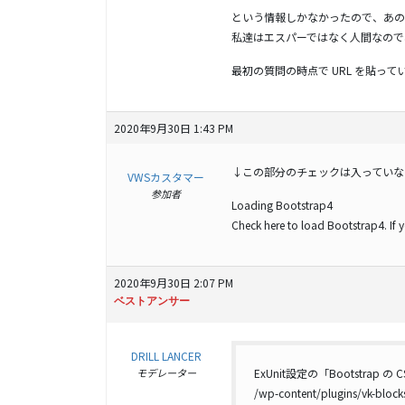
という情報しかなかったので、あの
私達はエスパーではなく人間なので
最初の質問の時点で URL を貼っ
2020年9月30日 1:43 PM
↓この部分のチェックは入っていな
VWSカスタマー
参加者
Loading Bootstrap4
Check here to load Bootstrap4. If 
2020年9月30日 2:07 PM
ベストアンサー
DRILL LANCER
モデレーター
ExUnit設定の「Bootstrap 
/wp-content/plugins/vk-block