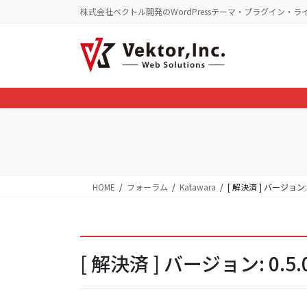
コ
ナ
株式会社ベクトル開発のWordPressテーマ・プラグイン・ラ
ン
ビ
テ
ゲ
ン
ー
ツ
シ
に
ョ
移
ン
動
に
移
動
HOME
フォーラム
Katawara
[ 解決済 ] バージョ
[ 解決済 ] バージョン: 