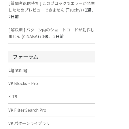
[ 質問者返信待ち ] このブロックでエラーが発生
したためプレビューできません
(
Tsuchy
) /
1週、
2日前
[ 解決済 ] パターン内のショートコードが動作し
ません
(
Y.INABA
) /
1週、 2日前
フォーラム
Lightning
VK Blocks・Pro
X-T9
VK Filter Search Pro
VK パターンライブラリ