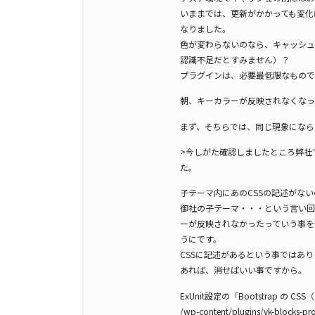
いままでは、更新がかかっても変化
なりました。
色が変わらないのなら、キャッシュ
認識不足だとすみません）？
プラグインは、必要最低限なもので
朝、キーカラーが反映されなくなっ
まず、そちらでは、同じ現象になら
>今しがた確認しましたところ弊社
た。
子テーマ内にあのCSSの記述がな
御社の子テーマ・・・という言い回
ーが反映されなかったっていう事を
うにです。
CSSに記述があるという事ではあ
あれば、消せばいい事ですから。
ExUnit設定の「Bootstrap の C
/wp-content/plugins/vk-blocks-p