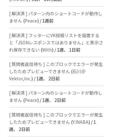
[ 解決済 ] パターン内のショートコードが動作し
ません
(
Peace
) /
1週前
[ 解決済 ] フッターにVK投稿リストを設置する
と「JSONレスポンスではありません」と表示さ
れ保存できない
(
With
) /
1週、 1日前
[ 質問者返信待ち ] このブロックでエラーが発生
したためプレビューできません
(
石川＠
Vektor,Inc.
) /
1週、 2日前
[ 解決済 ] パターン内のショートコードが動作し
ません
(
Peace
) /
1週、 2日前
[ 質問者返信待ち ] このブロックでエラーが発生
したためプレビューできません
(
Y.INABA
) /
1
週、 2日前