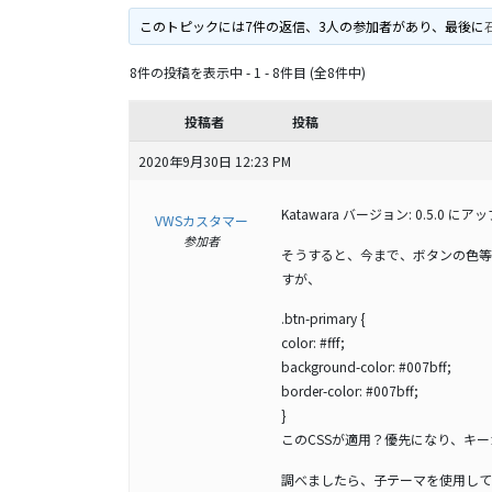
このトピックには7件の返信、3人の参加者があり、最後に
石
8件の投稿を表示中 - 1 - 8件目 (全8件中)
投稿者
投稿
2020年9月30日 12:23 PM
Katawara バージョン: 0.5.0
VWSカスタマー
参加者
そうすると、今まで、ボタンの色等は
すが、
.btn-primary {
color: #fff;
background-color: #007bff;
border-color: #007bff;
}
このCSSが適用？優先になり、キ
調べましたら、子テーマを使用して