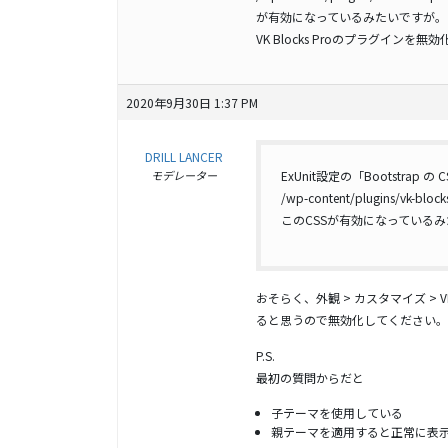
が有効になっているみたいですが。
VK Blocks Proのプラグイ
2020年9月30日 1:37 PM
DRILL LANCER
モデレーター
ExUnit設定の「Bootstrap 
/wp-content/plugins/vk-block
このCSSが有効になっている
おそらく、外観 > カスタマイズ > VK Blo
ると思うので無効化してください。
P.S.
最初の質問からだと
子テーマを使用している
親テーマを適用すると正常に表