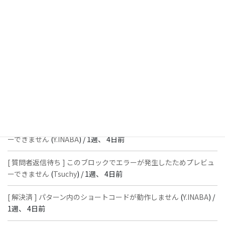
[ 解決済 ] フッターにVK投稿リストを設置すると「JSONレスポン
スではありません」と表示され保存できない
(
With
) /
1週、 4日前
[ 質問者返信待ち ] このブロックでエラーが発生したためプレビュ
ーできません
(
石川＠Vektor,Inc.
) /
1週、 4日前
[ 解決済 ] パターン内のショートコードが動作しません
(
Peace
) /
1
週、 4日前
[ 質問者返信待ち ] このブロックでエラーが発生したためプレビュ
ーできません
(
Y.INABA
) /
1週、 4日前
[ 質問者返信待ち ] このブロックでエラーが発生したためプレビュ
ーできません
(
Tsuchy
) /
1週、 4日前
[ 解決済 ] パターン内のショートコードが動作しません
(
Y.INABA
) /
1週、 4日前