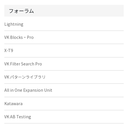
フォーラム
Lightning
VK Blocks・Pro
X-T9
VK Filter Search Pro
VK パターンライブラリ
All in One Expansion Unit
Katawara
VK AB Testing