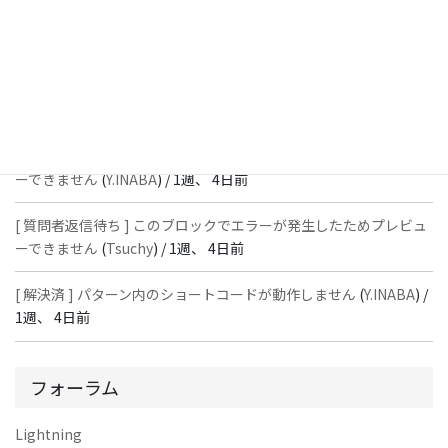
[ 質問者返信待ち ] このブロックでエラーが発生したためプレビュ
ーできません
(
石川＠Vektor,Inc.
) /
1週、 4日前
[ 解決済 ] パターン内のショートコードが動作しません
(
Peace
) /
1
週、 4日前
[ 質問者返信待ち ] このブロックでエラーが発生したためプレビュ
ーできません
(
Y.INABA
) /
1週、 4日前
[ 質問者返信待ち ] このブロックでエラーが発生したためプレビュ
ーできません
(
Tsuchy
) /
1週、 4日前
[ 解決済 ] パターン内のショートコードが動作しません
(
Y.INABA
) /
1週、 4日前
フォーラム
Lightning