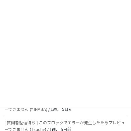
[ 解決済 ] チェックボックスが二つ表示されます
(
Y.INABA
) /
6日、
18時間前
[ 解決済 ] パターン内のショートコードが動作しません
(
Peace
) /
1
週、 3日前
[ 解決済 ] フッターにVK投稿リストを設置すると「JSONレスポン
スではありません」と表示され保存できない
(
With
) /
1週、 5日前
[ 質問者返信待ち ] このブロックでエラーが発生したためプレビュ
ーできません
(
石川＠Vektor,Inc.
) /
1週、 5日前
[ 解決済 ] パターン内のショートコードが動作しません
(
Peace
) /
1
週、 5日前
[ 質問者返信待ち ] このブロックでエラーが発生したためプレビュ
ーできません
(
Y.INABA
) /
1週、 5日前
[ 質問者返信待ち ] このブロックでエラーが発生したためプレビュ
ーできません
(
Tsuchy
) /
1週、 5日前